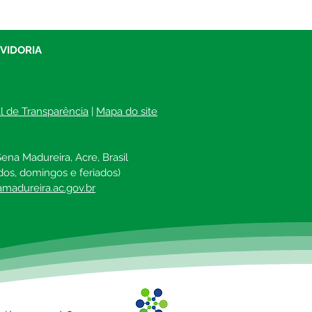
UVIDORIA
al de Transparência
 | 
Mapa do site
ena Madureira, Acre, Brasil
dos, domingos e feriados)
madureira.ac.gov.br