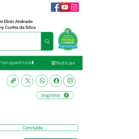
en Diniz Andrade
ny Cunha da Silva
Transparência⬇️
📰Notícias
Imprimir
Concluída