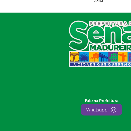
12753
SERVIÇO DE ATENDIMENTO AO
CIDADÃO (SIC) E OUVIDORIA
Prefeitura de Sena Madureira
CNPJ 04.513.362/0001-37
Av. Avelino Chaves, n° 720, 69940-
000
Sena Madureira, Acre, Brasil
E-mail:
prefeitura.senamadureira@gmail.com
Fone: (68)
3612-2424
Ouvidor do Município
(E-Ouv
)
Fale na Prefeitura
Franquiley Dias
Whatsapp
Fone: +55 (68) 9927-0502
Segunda a sexta: 7:00 as 13:00