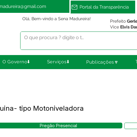
amadureira@gmail.com
Portal da Transparência
Olá, Bem-vindo a Sena Madureira!
Prefeito
Gerl
Vice
Elvis Da
O Governo⬇️
Serviços⬇️
Publicações🔽
ina- tipo Motoniveladora
Pregão Presencial