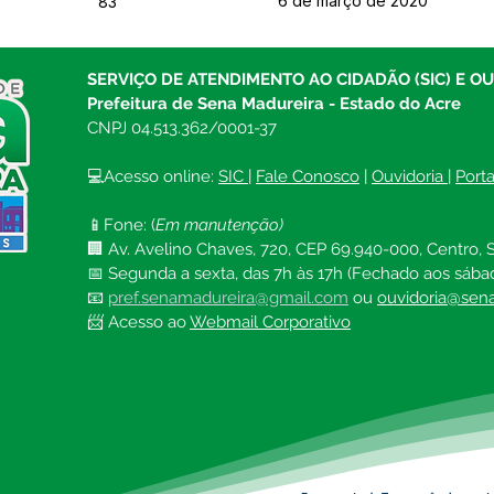
6 de março de 2020
83
SERVIÇO DE ATENDIMENTO AO CIDADÃO (SIC) E O
Prefeitura de Sena Madureira - Estado do Acre
CNPJ 04.513.362/0001-37
💻Acesso online: 
SIC 
| 
Fale Conosco
 | 
Ouvidoria
| 
Port
📱Fone: (
Em manutenção)
🏢 Av. Avelino Chaves, 720, CEP 69.940-000, Centro, S
📅 Segunda a sexta, das 7h às 17h (Fechado aos sába
📧 
pref.senamadureira@gmail.com
ou 
ouvidoria@sena
📨 Acesso ao 
Webmail Corporativo