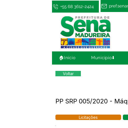
pref.sen
+55 68 3612-2424
🏠Início
Município⬇️
Voltar
PP SRP 005/2020 - Máqu
Licitações