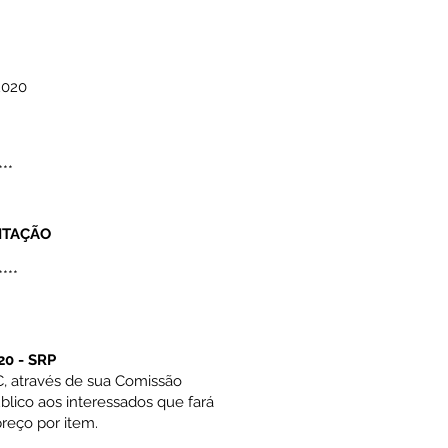
2020
***
ITAÇÃO
****
20 - SRP
, através de sua Comissão
blico aos interessados que fará
eço por item.