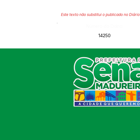
Este texto não substitui o publicado no Diário 
Número do Diário:
14250
SERVIÇO DE ATENDIMENTO AO
CIDADÃO (SIC) E OUVIDORIA
Prefeitura de Sena Madureira
CNPJ 04.513.362/0001-37
Av. Avelino Chaves, n° 720, 69940-
000
Sena Madureira, Acre, Brasil
E-mail:
prefeitura.senamadureira@gmail.com
Fone: (68)
3612-2424
Ouvidor do Município
(E-Ouv
)