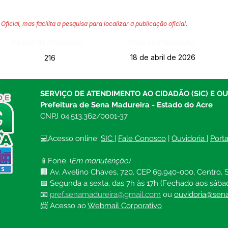
Oficial, mas facilita a pesquisa para localizar a publicação oficial.
Página da Publicação:
Data da Publicação:
18 de abril de 2026
216
SERVIÇO DE ATENDIMENTO AO CIDADÃO (SIC) E O
Prefeitura de Sena Madureira - Estado do Acre
CNPJ 04.513.362/0001-37
💻Acesso online: 
SIC 
| 
Fale Conosco
 | 
Ouvidoria
| 
Port
📱Fone: (
Em manutenção)
🏢 Av. Avelino Chaves, 720, CEP 69.940-000, Centro, S
📅 Segunda a sexta, das 7h às 17h (Fechado aos sába
📧 
pref.senamadureira@gmail.com
ou 
ouvidoria@sena
📨 Acesso ao 
Webmail Corporativo