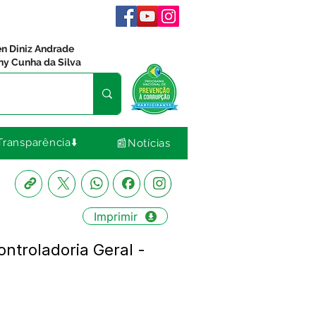
en Diniz Andrade
ny Cunha da Silva
Transparência⬇️
📰Notícias
Imprimir
ntroladoria Geral -