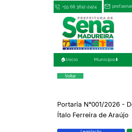
pref.sen
+55 68 3612-2424
🏠Início
Município⬇️
Voltar
Portaria N°001/2026 - D
Ítalo Ferreira de Araújo
Legislação