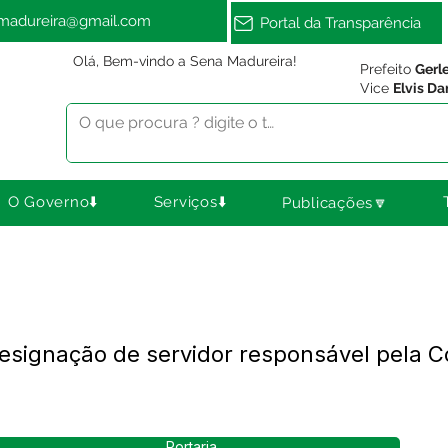
amadureira@gmail.com
Portal da Transparência
Olá, Bem-vindo a Sena Madureira!
Prefeito
Gerl
Vice
Elvis Da
O Governo⬇️
Serviços⬇️
Publicações🔽
esignação de servidor responsável pela Co
Portaria