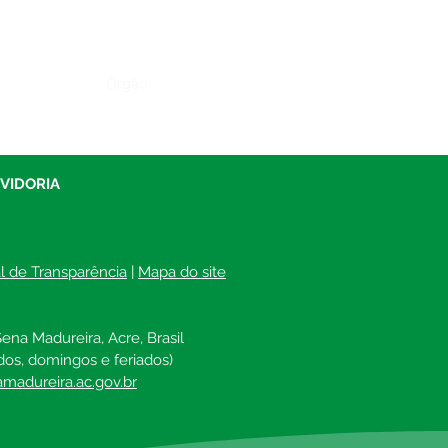
Órgão:
UVIDORIA
al de Transparência
 | 
Mapa do site
ena Madureira, Acre, Brasil
dos, domingos e feriados)
madureira.ac.gov.br