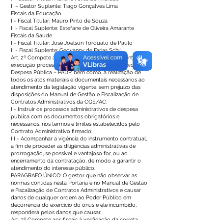
II – Gestor Suplente: Tiago Gonçalves Lima
Fiscais da Educação
I - Fiscal Titular: Mauro Pinto de Souza
II - Fiscal Suplente: Estefane de Oliveira Amarante
Fiscais da Saúde
I - Fiscal Titular: Jose Joelson Torquato de Paulo
II - Fiscal Suplente: Geovanny de Farias Schú
Art. 2º Compete aos gestores o acompanhamento da
execução processual do Processo Administrativo de
Despesa Pública – PADP, bem como, a realização de
todos os atos materiais e documentais necessários ao
atendimento da legislação vigente, sem prejuízo das
disposições do Manual de Gestão e Fiscalização de
Contratos Administrativos da CGE/AC:
I - Instruir os processos administrativos de despesa
pública com os documentos obrigatórios e
necessários, nos termos e limites estabelecidos pelo
Contrato Administrativo firmado;
III - Acompanhar a vigência do instrumento contratual,
a fim de proceder as diligências administrativas de
prorrogação, se possível e vantajoso for, ou ao
encerramento da contratação, de modo a garantir o
atendimento do interesse público.
PARAGRAFO ÚNICO: O gestor que não observar as
normas contidas nesta Portaria e no Manual de Gestão
e Fiscalização de Contratos Administrativos e causar
danos de qualquer ordem ao Poder Público em
decorrência do exercício do ônus e ele incumbido,
responderá pelos danos que causar.
Art. 3º Compete aos fiscais à verificação da correta