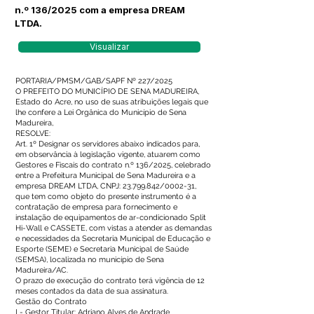
n.º 136/2025 com a empresa DREAM
LTDA.
Visualizar
PORTARIA/PMSM/GAB/SAPF Nº 227/2025
O PREFEITO DO MUNICÍPIO DE SENA MADUREIRA,
Estado do Acre, no uso de suas atribuições legais que
lhe confere a Lei Orgânica do Município de Sena
Madureira,
RESOLVE:
Art. 1º Designar os servidores abaixo indicados para,
em observância à legislação vigente, atuarem como
Gestores e Fiscais do contrato n.º 136/2025, celebrado
entre a Prefeitura Municipal de Sena Madureira e a
empresa DREAM LTDA, CNPJ:
23.799.842
/0002-31,
que tem como objeto do presente instrumento é a
contratação de empresa para fornecimento e
instalação de equipamentos de ar-condicionado Split
Hi-Wall e CASSETE, com vistas a atender as demandas
e necessidades da Secretaria Municipal de Educação e
Esporte (SEME) e Secretaria Municipal de Saúde
(SEMSA), localizada no município de Sena
Madureira/AC.
O prazo de execução do contrato terá vigência de 12
meses contados da data de sua assinatura.
Gestão do Contrato
I - Gestor Titular: Adriano Alves de Andrade