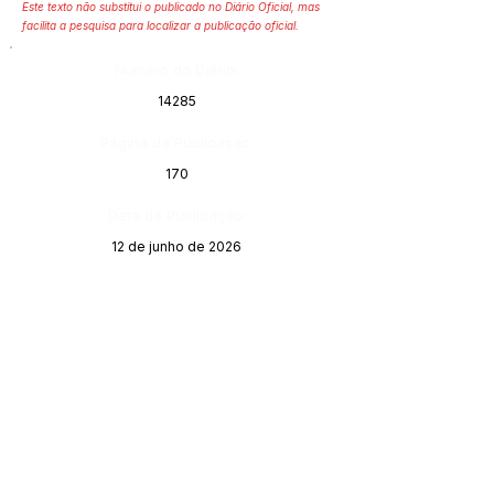
Este texto não substitui o publicado no Diário Oficial, mas
facilita a pesquisa para localizar a publicação oficial.
Número do Diário:
14285
Página da Publicação:
170
Data da Publicação:
12 de junho de 2026
Órgão: