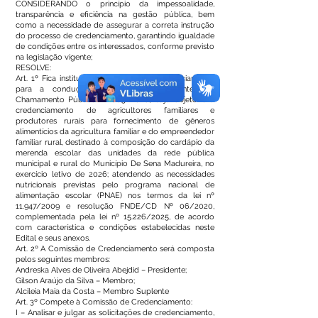
CONSIDERANDO o princípio da impessoalidade,
transparência e eficiência na gestão pública, bem
como a necessidade de assegurar a correta instrução
do processo de credenciamento, garantindo igualdade
de condições entre os interessados, conforme previsto
na legislação vigente;
RESOLVE:
Art. 1º Fica instituída a Comissão de Credenciamento
para a condução dos trabalhos referentes ao
Chamamento Público nº 003/2026, cujo objeto é o
credenciamento de agricultores familiares e
produtores rurais para fornecimento de gêneros
alimentícios da agricultura familiar e do empreendedor
familiar rural, destinado à composição do cardápio da
merenda escolar das unidades da rede pública
municipal e rural do Município De Sena Madureira, no
exercício letivo de 2026; atendendo as necessidades
nutricionais previstas pelo programa nacional de
alimentação escolar (PNAE) nos termos da lei nº
11.947/2009 e resolução FNDE/CD Nº 06/2020,
complementada pela lei nº 15.226/2025, de acordo
com característica e condições estabelecidas neste
Edital e seus anexos.
Art. 2º A Comissão de Credenciamento será composta
pelos seguintes membros:
Andreska Alves de Oliveira Abejdid – Presidente;
Gilson Araújo da Silva – Membro;
Alcileia Maia da Costa – Membro Suplente
Art. 3º Compete à Comissão de Credenciamento:
I – Analisar e julgar as solicitações de credenciamento,