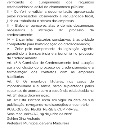
verificando o cumprimento dos requisitos
estabelecidos no edital do chamamento público;
II – Conferir e validar a documentação apresentada
pelos interessados, observando a regularidade fiscal,
jurídica, trabalhista e técnica das empresas;
III – Elaborar pareceres, atas e demais documentos
necessários à instrução do processo de
credenciamento;
IV – Encaminhar relatórios conclusivos à autoridade
competente para homologação do credenciamento;
V – Zelar pelo cumprimento da legislação vigente,
garantindo a transparência e a isonomia no processo
de credenciamento.
Art. 4º A Comissão de Credenciamento terá atuação
até a conclusão do processo de credenciamento e a
formalização dos contratos com as empresas
habilitadas.
Art. 5º Os membros titulares, nos casos de
impossibilidade e ausência, serão suplantados pelos
suplentes de acordo com a sequência estabelecida no
Art. 2º, desta determinação.
Art. 6º Esta Portaria entra em vigor na data de sua
publicação, revogando-se disposições em contrário.
PUBLIQUE-SE, REGISTRE-SE E CUMPRA-SE.
Sena Madureira/AC, 09 de junho de 2026.
Gehlen Diniz Andrade
Prefeitura Municipal de Sena Madureira