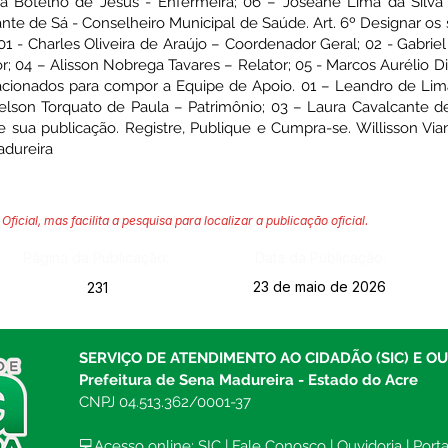
a Botelho de Jesus - Enfermeira; 06 – Joseane Lima da Silva
te de Sá - Conselheiro Municipal de Saúde. Art. 6º Designar os 
1 - Charles Oliveira de Araújo – Coordenador Geral; 02 - Gabriel 
 04 – Alisson Nobrega Tavares – Relator; 05 - Marcos Aurélio Dia
lacionados para compor a Equipe de Apoio. 01 – Leandro de Li
elson Torquato de Paula – Patrimônio; 03 – Laura Cavalcante de 
e sua publicação. Registre, Publique e Cumpra-se. Willisson Vi
adureira
Oficial, mas facilita a pesquisa para localizar a publicação oficial.
Página da Publicação:
Data da Publicação:
23 de maio de 2026
231
SERVIÇO DE ATENDIMENTO AO CIDADÃO (SIC) E O
Prefeitura de Sena Madureira - Estado do Acre
CNPJ 04.513.362/0001-37
💻Acesso online: 
SIC 
| 
Fale Conosco
 | 
Ouvidoria
| 
Port