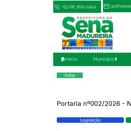
pref.sen
+55 68 3612-2424
🏠Início
Município⬇️
Voltar
Portaria nº002/2026 -
Legislação