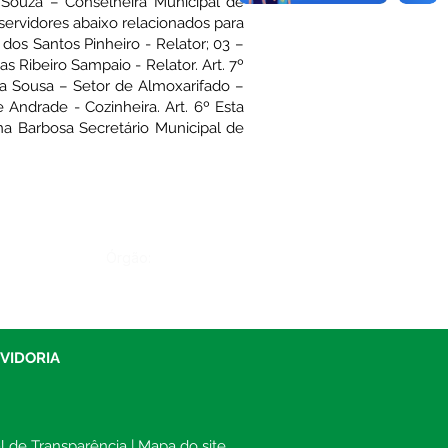
 Souza – Conselheira Municipal de
servidores abaixo relacionados para
dos Santos Pinheiro - Relator; 03 –
s Ribeiro Sampaio - Relator. Art. 7º
ma Sousa – Setor de Almoxarifado –
Andrade - Cozinheira. Art. 6º Esta
ana Barbosa Secretário Municipal de
Órgão:
UVIDORIA
al de Transparência
 | 
Mapa do site