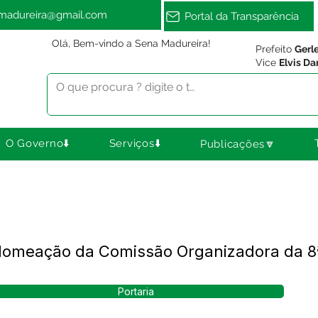
amadureira@gmail.com
Portal da Transparência
Olá, Bem-vindo a Sena Madureira!
Prefeito
Gerl
Vice
Elvis Da
O Governo⬇️
Serviços⬇️
Publicações🔽
 Nomeação da Comissão Organizadora da 8
Portaria