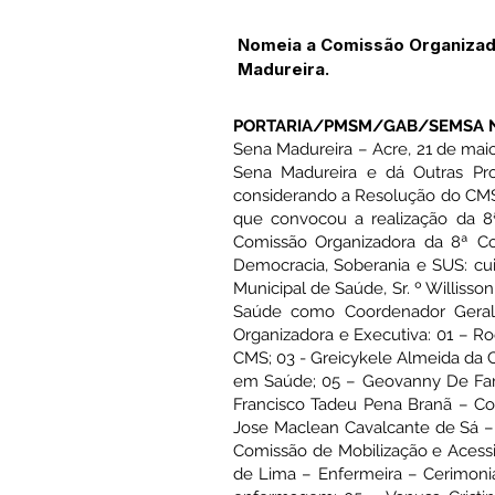
Nomeia a Comissão Organizado
Madureira.
PORTARIA/PMSM/GAB/SEMSA N
Sena Madureira – Acre, 21 de mai
Sena Madureira e dá Outras Prov
considerando a Resolução do CMS 
que convocou a realização da 8
Comissão Organizadora da 8ª Co
Democracia, Soberania e SUS: cuid
Municipal de Saúde, Sr. º Willisso
Saúde como Coordenador Geral d
Organizadora e Executiva: 01 – Ro
CMS; 03 - Greicykele Almeida da 
em Saúde; 05 – Geovanny De Fari
Francisco Tadeu Pena Branã – Con
Jose Maclean Cavalcante de Sá – 
Comissão de Mobilização e Acessib
de Lima – Enfermeira – Cerimonial