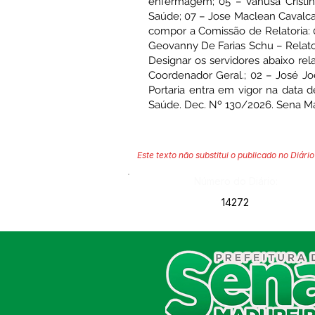
enfermagem; 05 – Vanusa Cristin
Saúde; 07 – Jose Maclean Cavalcan
compor a Comissão de Relatoria: 0
Geovanny De Farias Schu – Relator;
Designar os servidores abaixo re
Coordenador Geral.; 02 – José Jo
Portaria entra em vigor na data d
Saúde. Dec. Nº 130/2026. Sena M
Este texto não substitui o publicado no Diário 
Número do Diário:
14272
SERVIÇO DE ATENDIMENTO AO
CIDADÃO (SIC) E OUVIDORIA
Prefeitura de Sena Madureira
CNPJ 04.513.362/0001-37
Av. Avelino Chaves, n° 720, 69940-