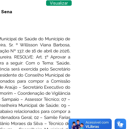
Visualizar
e Sena
Municipal de Saúde do Município de
a, Sr. º Willisson Viana Barbosa,
ão Nº 137, de 16 de abril de 2026,
eira. RESOLVE: Art. 1º Aprovar a
ra a seguir: Com o Tema: ‘Saúde,
ência será exercida pelo Secretário
 Presidente do Conselho Municipal de
cionados para compor a Comissão
de Araújo – Secretário Executivo do
Amorim – Coordenação de Vigilância
 Sampaio – Assessor Técnico; 07 –
nselheira Municipal de Saúde; 09 –
 abaixo relacionados para compor a
rdenadora Geral; 02 – Samile Farias
 Jânio Moraes da Silva – Técnico de