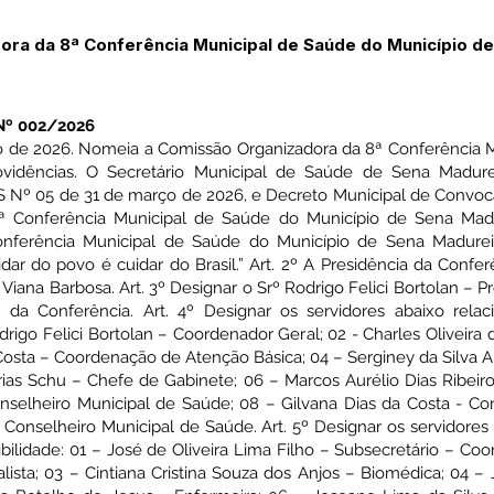
ra da 8ª Conferência Municipal de Saúde do Município d
º 002/2026
o de 2026. Nomeia a Comissão Organizadora da 8ª Conferência 
idências. O Secretário Municipal de Saúde de Sena Madureir
Nº 05 de 31 de março de 2026, e Decreto Municipal de Convocaç
ª Conferência Municipal de Saúde do Município de Sena Madur
nferência Municipal de Saúde do Município de Sena Madurei
ar do povo é cuidar do Brasil.” Art. 2º A Presidência da Confer
n Viana Barbosa. Art. 3º Designar o Srº Rodrigo Felici Bortolan –
a Conferência. Art. 4º Designar os servidores abaixo rela
drigo Felici Bortolan – Coordenador Geral; 02 - Charles Oliveira 
Costa – Coordenação de Atenção Básica; 04 – Serginey da Silva 
as Schu – Chefe de Gabinete; 06 – Marcos Aurélio Dias Ribeiro
selheiro Municipal de Saúde; 08 – Gilvana Dias da Costa - Co
Conselheiro Municipal de Saúde. Art. 5º Designar os servidores
ilidade: 01 – José de Oliveira Lima Filho – Subsecretário – Coo
ista; 03 – Cintiana Cristina Souza dos Anjos – Biomédica; 04 –