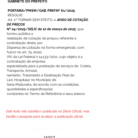
GABINETE DO PREFEITO
PORTARIA/PMSM/GAB. PREF.Nº 61/2025
RESOLVE:
Art. 1º TORNAR SEM EFEITO, o
AVISO DE COTAÇÃO
DE PREÇOS
Nº 24/2025/SELIC de 12 de março de 2025
, que
tornou pública a
realização de cotação de preços, referente à
contratação direta, por
Dispensa de Licitação na forma emergencial, com
fulcro no art. 75, inciso
VIII, da Lei Federal n 14.133/2021, cujo objeto é a
contratação de empresa
especializada para a prestação de serviços de Coleta,
Transporte, Armaze
namento, Tratamento e Destinação Final do
Lixo Hospitalar no Município de
Sena Madureira, de acordo com as condições,
quantidades e especificações
constantes no Termo de Referência e seus anexos.
Este texto não substitui o publicado no Diário Oficial, mas
facilita a pesquisa para localizar a publicação oficial.
Número do Diário:
14007