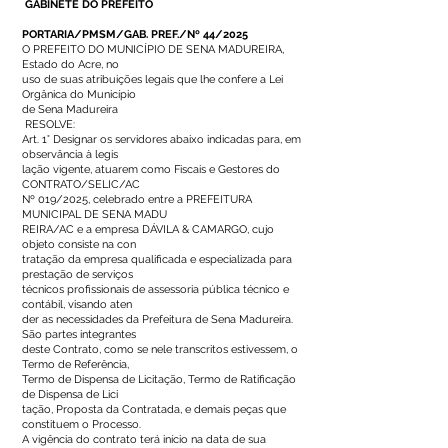
GABINETE DO PREFEITO
PORTARIA/PMSM/GAB. PREF./Nº 44/2025
O PREFEITO DO MUNICÍPIO DE SENA MADUREIRA,
Estado do Acre, no
uso de suas atribuições legais que lhe confere a Lei
Orgânica do Município
de Sena Madureira
RESOLVE:
Art. 1° Designar os servidores abaixo indicadas para, em
observância à legis
lação vigente, atuarem como Fiscais e Gestores do
CONTRATO/SELIC/AC
Nº 019/2025, celebrado entre a PREFEITURA
MUNICIPAL DE SENA MADU
REIRA/AC e a empresa DÁVILA & CAMARGO, cujo
objeto consiste na con
tratação da empresa qualificada e especializada para
prestação de serviços
técnicos profissionais de assessoria pública técnico e
contábil, visando aten
der as necessidades da Prefeitura de Sena Madureira.
São partes integrantes
deste Contrato, como se nele transcritos estivessem, o
Termo de Referência,
Termo de Dispensa de Licitação, Termo de Ratificação
de Dispensa de Lici
tação, Proposta da Contratada, e demais peças que
constituem o Processo.
A vigência do contrato terá início na data de sua