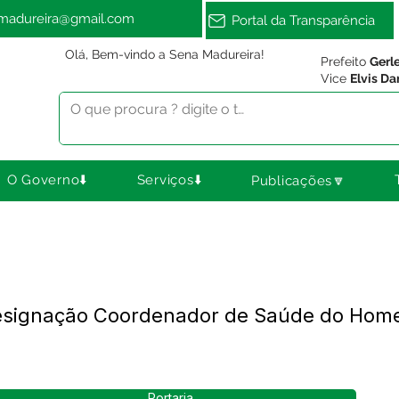
amadureira@gmail.com
Portal da Transparência
Olá, Bem-vindo a Sena Madureira!
Prefeito
Gerl
Vice
Elvis Da
O Governo⬇️
Serviços⬇️
Publicações🔽
Designação Coordenador de Saúde do Hom
Portaria