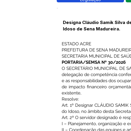
Designa Cláudio Samik Silva 
Idoso de Sena Madureira.
ESTADO ACRE
PREFEITURA DE SENA MADUREI
SECRETARIA MUNICIPAL DE SAÚ
PORTARIA/SEMSA Nº 30/2026
O SECRETÁRIO MUNICIPAL DE SAÚ
delegação de competência conferi
e as responsabilidades dos ocupa
de impacto financeiro orçamentár
existente,
Resolve:
Art. 1º Designar CLÁUDIO SAMIK 
do Idoso, no âmbito desta Secreta
Art. 2º O servidor designado é res
I – Planejamento, organização e e
II – Coordenação das equipes e ar