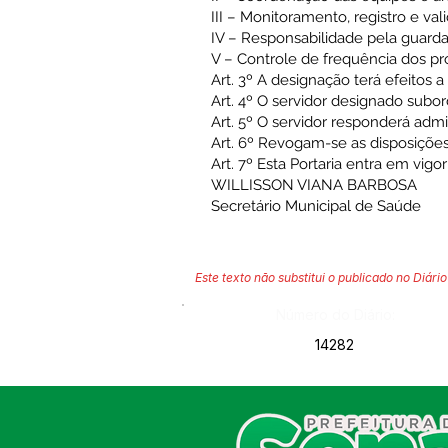
III – Monitoramento, registro e v
IV – Responsabilidade pela guard
V – Controle de frequência dos pr
Art. 3º A designação terá efeitos 
Art. 4º O servidor designado subo
Art. 5º O servidor responderá admin
Art. 6º Revogam-se as disposições
Art. 7º Esta Portaria entra em vigo
WILLISSON VIANA BARBOSA
Secretário Municipal de Saúde
Este texto não substitui o publicado no Diário 
Número do Diário:
14282
SERVIÇO DE ATENDIMENTO AO
CIDADÃO (SIC) E OUVIDORIA