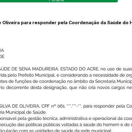
de Oliveira para responder pela Coordenação da Saúde do
RA
DE
DE DE SENA MADUREIRA, ESTADO DO ACRE, no uso de suas atr
da pelo Prefeito Municipal, e considerando a necessidade de org
ntes de funções de coordenação no âmbito da Secretaria Munic
io decorrente desta designação, que não cria novos cargos ne
SILVA DE OLIVEIRA, CPF nº 061. ***.***-**, para responder pel
ria Municipal de Saúde.
ponsável pela gestão técnica, administrativa e operacional da coo
xecução das políticas públicas voltadas à saúde do homem e do 
ticulação com as unidades de saúde da rede municipal;