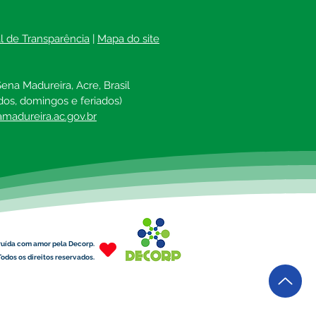
al de Transparência
 | 
Mapa do site
ena Madureira, Acre, Brasil
dos, domingos e feriados)
madureira.ac.gov.br
ruída com amor pela Decorp.
odos os direitos reservados.