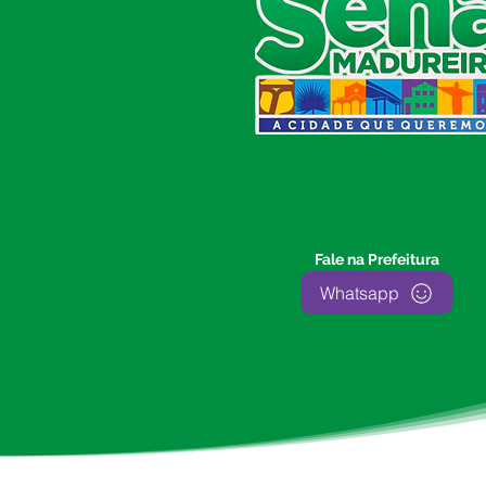
Prefeitura de Sena Madureira
CNPJ 04.513.362/0001-37
Av. Avelino Chaves, n° 720, 69940-
000
Sena Madureira, Acre, Brasil
E-mail:
prefeitura.senamadureira@gmail.com
Fone: (68)
3612-2424
Ouvidor do Município
(E-Ouv
)
Fale na Prefeitura
Franquiley Dias
Whatsapp
Fone: +55 (68) 9927-0502
Segunda a sexta: 7:00 as 13:00