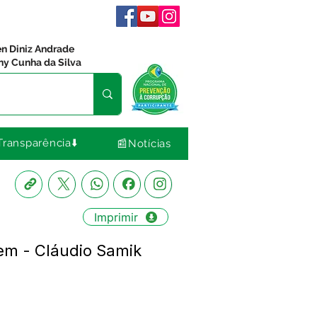
en Diniz Andrade
ny Cunha da Silva
Transparência⬇️
📰Notícias
Imprimir
em - Cláudio Samik