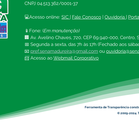
CNPJ 04.513.362/0001-37
💻Acesso online: 
SIC 
| 
Fale Conosco
 | 
Ouvidoria
| 
Port
📱Fone: (
Em manutenção)
🏢 Av. Avelino Chaves, 720, CEP 69.940-000, Centro, S
📅 Segunda a sexta, das 7h às 17h (Fechado aos sába
📧 
pref.senamadureira@gmail.com
ou 
ouvidoria@sena
📨 Acesso ao 
Webmail Corporativo
Ferramenta de Transparência const
© 2009-2024. T