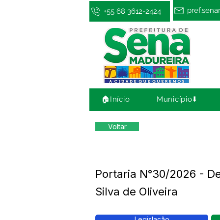
pref.sen
+55 68 3612-2424
🏠Início
Município⬇️
Voltar
Portaria N°30/2026 - 
Silva de Oliveira
Legislação