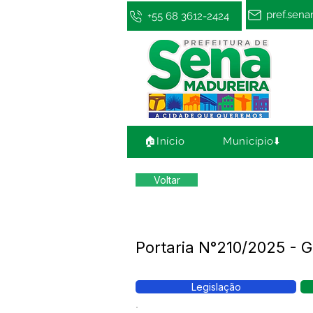
pref.sen
+55 68 3612-2424
🏠Início
Município⬇️
Voltar
Portaria N°210/2025 - G
Legislação