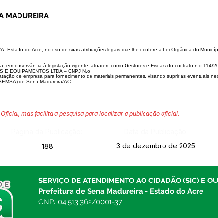
NA MADUREIRA
 Estado do Acre, no
uso de suas atribuições legais que lhe confere a Lei Orgânica do Municí
ra, em observância à le
gislação vigente, atuarem como Gestores e Fiscais do contrato n.o 114/
 E EQUIPAMENTOS LTDA – CNPJ N.o
ratação de empresa para
fornecimento de materiais permanentes, visando suprir as eventuais ne
(SEMSA) de Sena Madureira/AC.
Oficial, mas facilita a pesquisa para localizar a publicação oficial.
Página da Publicação:
Data da Publicação:
3 de dezembro de 2025
188
SERVIÇO DE ATENDIMENTO AO CIDADÃO (SIC) E O
Prefeitura de Sena Madureira - Estado do Acre
CNPJ 04.513.362/0001-37