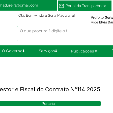
amadureira@gmail.com
Portal da Transparência
Olá, Bem-vindo a Sena Madureira!
Prefeito
Gerl
Vice
Elvis Da
O Governo⬇️
Serviços⬇️
Publicações🔽
estor e Fiscal do Contrato N°114 2025
Portaria