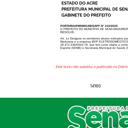
ESTADO DO ACRE
PREFEITURA MUNICIPAL DE SE
GABINETE DO PREFEITO
PORTARIA/PMSM/GAB/SAPF N° 210/2025
O PREFEITO DO MUNICÍPIO DE SENA MADUREIRA,
RESOLVE:
Art. 1o Designar os servidores abaixo indicados pa
Madureira e a empre
sa MVP ELETRODOMÉSTICOS
28.472.036/0002-78, que tem como objeto a cont
Esporte (SEME) e Secretaria
Municipal de Saúde 
Este texto não substitui o publicado no Diário 
Número do Diário:
14160
SERVIÇO DE ATENDIMENTO AO
CIDADÃO (SIC) E OUVIDORIA
Prefeitura de Sena Madureira
CNPJ 04.513.362/0001-37