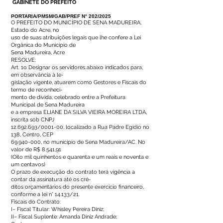
GABINETE DO PREFEITO
PORTARIA/PMSM/GAB/PREF N° 202/2025
O PREFEITO DO MUNICÍPIO DE SENA MADUREIRA,
Estado do Acre, no
uso de suas atribuições legais que lhe confere a Lei
Orgânica do Município de
Sena Madureira, Acre
RESOLVE:
Art. 1o Designar os servidores abaixo indicados para,
em observância à le-
gislação vigente, atuarem como Gestores e Fiscais do
termo de reconheci-
mento de dívida, celebrado entre a Prefeitura
Municipal de Sena Madureira
e a empresa ELIANE DA SILVA VIEIRA MOREIRA LTDA,
inscrita sob CNPJ
12.692.693
/0001-00, localizado a Rua Padre Egídio no
138, Centro, CEP
69.940-000
, no município de Sena Madureira/AC. No
valor de R$ 8.541,91
(Oito mil quinhentos e quarenta e um reais e noventa e
um centavos)
O prazo de execução do contrato terá vigência a
contar da assinatura até os cré-
ditos orçamentários do presente exercício financeiro,
conforme a lei n° 14.133/21.
Fiscais do Contrato:
I– Fiscal Titular: Whisley Pereira Diniz;
II– Fiscal Suplente: Amanda Diniz Andrade;