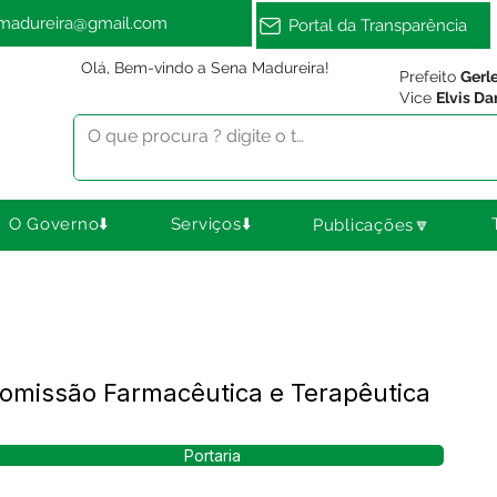
amadureira@gmail.com
Portal da Transparência
Olá, Bem-vindo a Sena Madureira!
Prefeito
Gerl
Vice
Elvis Da
O Governo⬇️
Serviços⬇️
Publicações🔽
Comissão Farmacêutica e Terapêutica
Portaria