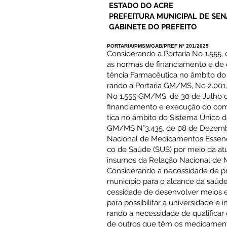
ESTADO DO ACRE
PREFEITURA MUNICIPAL DE SE
GABINETE DO PREFEITO
PORTARIA/PMSM/GAB/PREF N° 201/2025
Considerando a Portaria No 1.555,
as normas de financiamento e de
tência Farmacêutica no âmbito do
rando a Portaria GM/MS, No 2.001, 
No 1.555 GM/MS, de 30 de Julho d
financiamento e execução do com
tica no âmbito do Sistema Único d
GM/MS N°3.435, de 08 de Dezembr
Nacional de Medicamentos Essenc
co de Saúde (SUS) por meio da a
insumos da Relação Nacional de
Considerando a necessidade de p
município para o alcance da saúde 
cessidade de desenvolver meios eq
para possibilitar a universidade e
rando a necessidade de qualificar 
de outros que têm os medicament