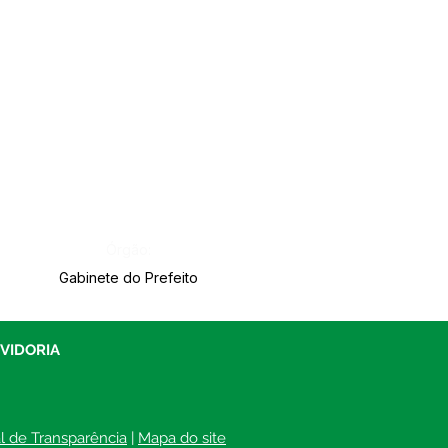
Órgão:
Gabinete do Prefeito
UVIDORIA
al de Transparência
 | 
Mapa do site