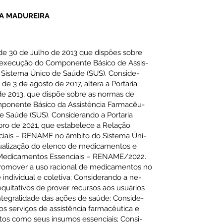
NA MADUREIRA
 de 30 de Julho de 2013 que dispões sobre
 execução do Componente Básico de Assis-
 Sistema Único de Saúde (SUS). Conside-
de 3 de agosto de 2017, altera a Portaria
e 2013, que dispõe sobre as normas de
ponente Básico da Assistência Farmacêu-
e Saúde (SUS). Considerando a Portaria
o de 2021, que estabelece a Relação
iais – RENAME no âmbito do Sistema Úni-
tualização do elenco de medicamentos e
 Medicamentos Essenciais – RENAME/2022.
romover a uso racional de medicamentos no
individual e coletiva; Considerando a ne-
uitativos de prover recursos aos usuários
 integralidade das ações de saúde; Conside-
os serviços de assistência farmacêutica e
os como seus insumos essenciais; Consi-