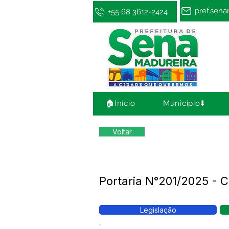
pref.sen
+55 68 3612-2424
🏠Início
Município⬇️
Voltar
Portaria N°201/2025 - 
Legislação