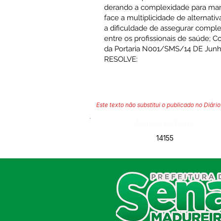
derando a complexidade para man
face a multiplicidade de alternati
a dificuldade de assegurar comp
entre os profissionais de saúde; 
da Portaria N001/SMS/14 DE Junh
RESOLVE:
Este texto não substitui o publicado no Diário 
Número do Diário:
14155
SERVIÇO DE ATENDIMENTO AO
CIDADÃO (SIC) E OUVIDORIA
Prefeitura de Sena Madureira
CNPJ 04.513.362/0001-37
Av. Avelino Chaves, n° 720, 69940-