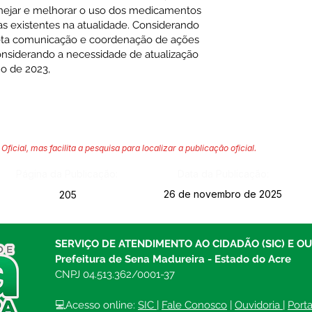
ejar e melhorar o uso dos medicamentos
vas existentes na atualidade. Considerando
leta comunicação e coordenação de ações
Considerando a necessidade de atualização
o de 2023,
Oficial, mas facilita a pesquisa para localizar a publicação oficial.
Página da Publicação:
Data da Publicação:
26 de novembro de 2025
205
SERVIÇO DE ATENDIMENTO AO CIDADÃO (SIC) E O
Prefeitura de Sena Madureira - Estado do Acre
CNPJ 04.513.362/0001-37
💻Acesso online: 
SIC 
| 
Fale Conosco
 | 
Ouvidoria
| 
Port