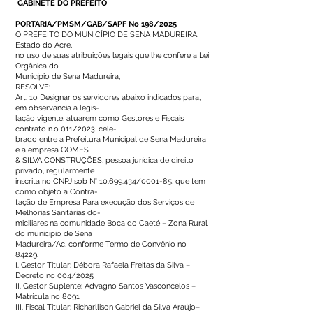
GABINETE DO PREFEITO
PORTARIA/PMSM/GAB/SAPF No 198/2025
O PREFEITO DO MUNICÍPIO DE SENA MADUREIRA,
Estado do Acre,
no uso de suas atribuições legais que lhe confere a Lei
Orgânica do
Município de Sena Madureira,
RESOLVE:
Art. 1o Designar os servidores abaixo indicados para,
em observância à legis-
lação vigente, atuarem como Gestores e Fiscais
contrato n.o 011/2023, cele-
brado entre a Prefeitura Municipal de Sena Madureira
e a empresa GOMES
& SILVA CONSTRUÇÕES, pessoa jurídica de direito
privado, regularmente
inscrita no CNPJ sob N°
10.699.434
/0001-85, que tem
como objeto a Contra-
tação de Empresa Para execução dos Serviços de
Melhorias Sanitárias do-
miciliares na comunidade Boca do Caeté – Zona Rural
do município de Sena
Madureira/Ac, conforme Termo de Convênio no
84229.
I. Gestor Titular: Débora Rafaela Freitas da Silva –
Decreto no 004/2025
II. Gestor Suplente: Advagno Santos Vasconcelos –
Matrícula no 8091
III. Fiscal Titular: Richarllison Gabriel da Silva Araújo–