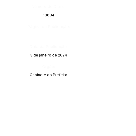
Número do Diário:
13684
Página da Publicação:
Data da Publicação:
3 de janeiro de 2024
Órgão:
Gabinete do Prefeito