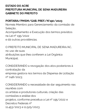
ESTADO DO ACRE
PREFEITURA MUNICIPAL DE SENA MADUREIRA
GABINETE DO PREFEITO
PORTARIA/PMSM/GAB. PREF./N°190/2023
Nomeia Membro para Gerenciamento da comissão de
Seleção,
Acompanhamento e Execução dos termos previstos
na Lei nº 195/2022
e dá outras providências.
O PREFEITO MUNICIPAL DE SENA MADUREIRA/AC,
no uso de suas
atribuições que lhes conferem a Lei Orgânica
Municipal;
CONSIDERANDO a revogação dos atos posteriores à
contratação da
empresa gestora nos termos da Dispensa de Licitação
nº 048/2023;
CONSIDERANDO a necessidade de dar seguimento nas
reuniões com
os artistas e produtores culturais, criação das
comissões e análise dos
projetos, conforme preceitua a Lei nº 195/2022 e
Decretos Federais nº
11.453/2023 e 11.525/2023;