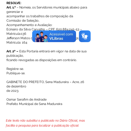
RESOLVE:
Art. 1.º
– Nomeia, os Servidores municipais abaixo para
gerenciar e
acompanhar os trabalhos de composição da
Comissão de Seleção,
Acompanhamento e Avaliação:
Ecinairo da Silva Carvalho – CPF:
620.884.242-53
–
Matrícula:136
Jefferson Matos da Cunha – CPF:
359.520.082-91
–
Matrícula: 164
Art. 2º –
Esta Portaria entrará em vigor na data de sua
publicação,
ficando revogadas as disposições em contrário.
Registre-se.
Publique-se.
GABINETE DO PREFEITO, Sena Madureira – Acre, 26
de dezembro
de 2023.
Osmar Serafim de Andrade
Prefeito Municipal de Sena Madureira
Este texto não substitui o publicado no Diário Oficial, mas
facilita a pesquisa para localizar a publicação oficial.