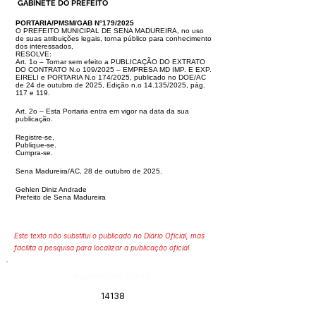
GABINETE DO PREFEITO
PORTARIA/PMSM/GAB N°179/2025
O PREFEITO MUNICIPAL DE SENA MADUREIRA, no uso
de suas atribuições legais, torna público para conhecimento
dos interessados,
RESOLVE:
Art. 1o – Tornar sem efeito a PUBLICAÇÃO DO EXTRATO
DO CONTRATO N.o 109/2025 – EMPRESA MD IMP. E EXP.
EIRELI e PORTARIA N.o 174/2025, publicado no DOE/
AC
de 24 de outubro de 2025, Edição n.o 14.135/2025, pág.
117 e 119.
Art. 2o – Esta Portaria entra em vigor na data da sua
publicação.
Registre-se,
Publique-se.
Cumpra-se.
Sena Madureira/AC, 28 de outubro de 2025.
Gehlen Diniz Andrade
Prefeito de Sena Madureira
Este texto não substitui o publicado no Diário Oficial, mas
facilita a pesquisa para localizar a publicação oficial.
Número do Diário:
14138