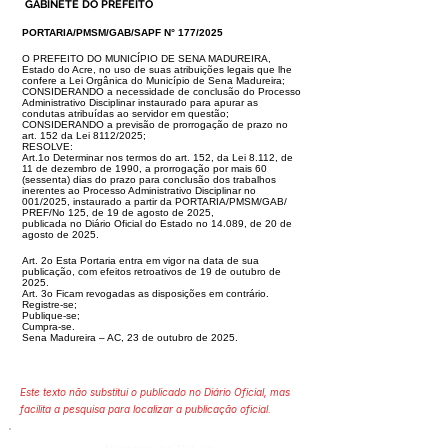
GABINETE DO PREFEITO
PORTARIA/PMSM/GAB/SAPF N° 177/2025
O PREFEITO DO MUNICÍPIO DE SENA MADUREIRA,
Estado do Acre, no uso de suas atribuições legais que lhe
confere a Lei Orgânica do Município de Sena
Madureira;
CONSIDERANDO a necessidade de conclusão do Processo
Administrativo Disciplinar instaurado para apurar as
condutas atribuídas ao servidor
em questão;
CONSIDERANDO a previsão de prorrogação de prazo no
art. 152 da Lei 8112/2025;
RESOLVE:
Art.1o Determinar nos termos do art. 152, da Lei 8.112, de
11 de dezembro de 1990, a prorrogação por mais 60
(sessenta) dias do prazo para conclusão dos
trabalhos
inerentes ao Processo Administrativo Disciplinar no
001/2025, instaurado a partir da PORTARIA/PMSM/GAB/
PREF/No 125, de 19 de agosto de 2025,
publicada no Diário Oficial do Estado no 14.089, de 20 de
agosto de 2025.
Art. 2o Esta Portaria entra em vigor na data de sua
publicação, com efeitos retroativos de 19 de outubro de
2025.
Art. 3o Ficam revogadas as disposições em contrário.
Registre-se;
Publique-se;
Cumpra-se.
Sena Madureira – AC, 23 de outubro de 2025.
Este texto não substitui o publicado no Diário Oficial, mas
facilita a pesquisa para localizar a publicação oficial.