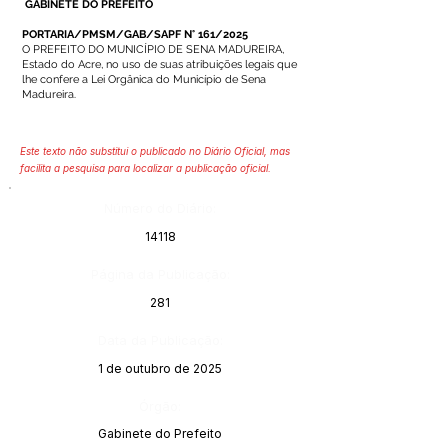
GABINETE DO PREFEITO
PORTARIA/PMSM/GAB/SAPF N° 161/2025
O PREFEITO DO MUNICÍPIO DE SENA MADUREIRA,
Estado do Acre, no uso de suas atribuições legais que
lhe confere a Lei Orgânica do Município de Sena
Madureira.
Este texto não substitui o publicado no Diário Oficial, mas
facilita a pesquisa para localizar a publicação oficial.
Número do Diário:
14118
Página da Publicação:
281
Data da Publicação:
1 de outubro de 2025
Órgão:
Gabinete do Prefeito