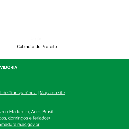
Órgão:
Gabinete do Prefeito
UVIDORIA
al de Transparência
 | 
Mapa do site
ena Madureira, Acre, Brasil
dos, domingos e feriados)
madureira.ac.gov.br