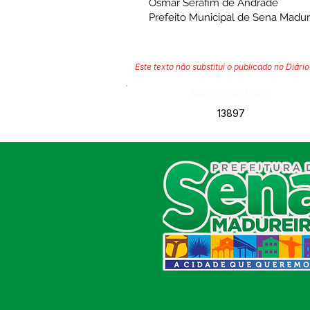
Osmar Serafim de Andrade
Prefeito Municipal de Sena Madur
Este texto não substitui o publicado no Diário 
Número do Diário:
13897
SERVIÇO DE ATENDIMENTO AO
CIDADÃO (SIC) E OUVIDORIA
Prefeitura de Sena Madureira
CNPJ 04.513.362/0001-37
Av. Avelino Chaves, n° 720, 69940-
000
Sena Madureira, Acre, Brasil
E-mail:
prefeitura.senamadureira@gmail.com