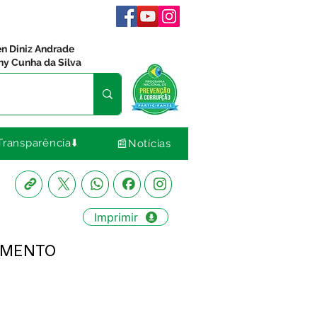
en Diniz Andrade
ny Cunha da Silva
Transparência⬇️
📰Notícias
Imprimir
CIMENTO