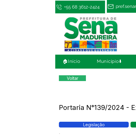
pref.sen
+55 68 3612-2424
🏠Início
Município⬇️
Voltar
Portaria N°139/2024 
Legislação