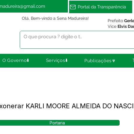
amadureira@gmail.com
Portal da Transparência
Olá, Bem-vindo a Sena Madureira!
Prefeito
Gerl
Vice
Elvis Da
O Governo⬇️
Serviços⬇️
Publicações🔽
- Exonerar KARLI MOORE ALMEIDA DO NAS
Portaria