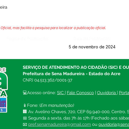
eira
Oficial, mas facilita a pesquisa para localizar a publicação oficial.
Página da Publicação:
Data da Publicação:
5 de novembro de 2024
SERVIÇO DE ATENDIMENTO AO CIDADÃO (SIC) E O
Prefeitura de Sena Madureira - Estado do Acre
CNPJ 04.513.362/0001-37
💻Acesso online: 
SIC 
| 
Fale Conosco
 | 
Ouvidoria
| 
Port
📱Fone: (
Em manutenção)
🏢 Av. Avelino Chaves, 720, CEP 69.940-000, Centro, S
📅 Segunda a sexta, das 7h às 17h (Fechado aos sába
📧 
pref.senamadureira@gmail.com
ou 
ouvidoria@sena