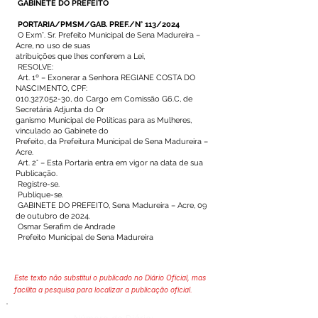
GABINETE DO PREFEITO
PORTARIA/PMSM/GAB. PREF./N° 113/2024
O Exm°. Sr. Prefeito Municipal de Sena Madureira –
Acre, no uso de suas
atribuições que lhes conferem a Lei,
RESOLVE:
Art. 1º – Exonerar a Senhora REGIANE COSTA DO
NASCIMENTO, CPF:
010.327.052-30
, do Cargo em Comissão G6.C, de
Secretária Adjunta do Or
ganismo Municipal de Políticas para as Mulheres,
vinculado ao Gabinete do
Prefeito, da Prefeitura Municipal de Sena Madureira –
Acre.
Art. 2° – Esta Portaria entra em vigor na data de sua
Publicação.
Registre-se.
Publique-se.
GABINETE DO PREFEITO, Sena Madureira – Acre, 09
de outubro de 2024.
Osmar Serafim de Andrade
Prefeito Municipal de Sena Madureira
Este texto não substitui o publicado no Diário Oficial, mas
facilita a pesquisa para localizar a publicação oficial.