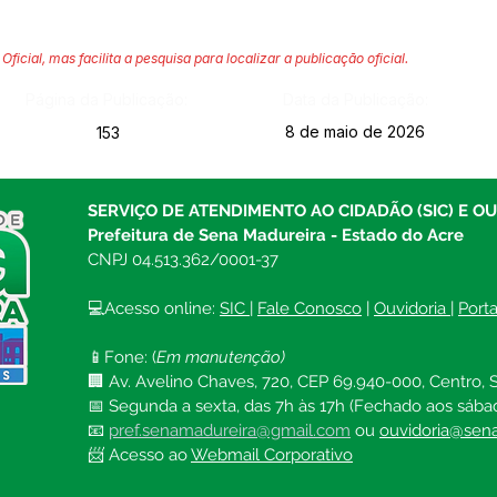
Oficial, mas facilita a pesquisa para localizar a publicação oficial.
Página da Publicação:
Data da Publicação:
8 de maio de 2026
153
SERVIÇO DE ATENDIMENTO AO CIDADÃO (SIC) E O
Prefeitura de Sena Madureira - Estado do Acre
CNPJ 04.513.362/0001-37
💻Acesso online: 
SIC 
| 
Fale Conosco
 | 
Ouvidoria
| 
Port
📱Fone: (
Em manutenção)
🏢 Av. Avelino Chaves, 720, CEP 69.940-000, Centro, S
📅 Segunda a sexta, das 7h às 17h (Fechado aos sába
📧 
pref.senamadureira@gmail.com
ou 
ouvidoria@sena
📨 Acesso ao 
Webmail Corporativo