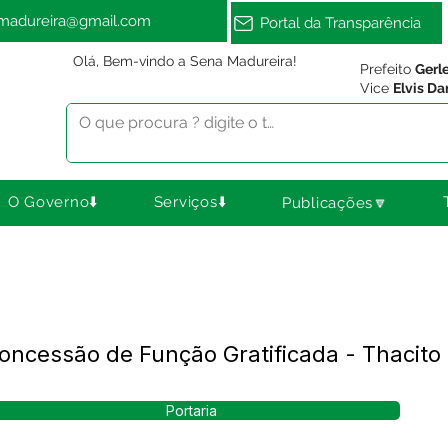
amadureira@gmail.com
Portal da Transparência
Olá, Bem-vindo a Sena Madureira!
Prefeito
Gerl
Vice
Elvis Da
O Governo⬇️
Serviços⬇️
Publicações🔽
Concessão de Função Gratificada - Thacito
Portaria