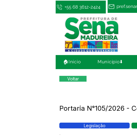
pref.sen
+55 68 3612-2424
🏠Início
Município⬇️
Voltar
Portaria N°105/2026 - 
Legislação