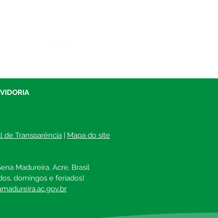
Órgão:
UVIDORIA
al de Transparência
 | 
Mapa do site
ena Madureira, Acre, Brasil
dos, domingos e feriados)
madureira.ac.gov.br