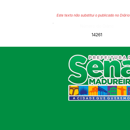
Este texto não substitui o publicado no Diário 
Número do Diário:
14261
SERVIÇO DE ATENDIMENTO AO
CIDADÃO (SIC) E OUVIDORIA
Prefeitura de Sena Madureira
CNPJ 04.513.362/0001-37
Av. Avelino Chaves, n° 720, 69940-
000
Sena Madureira, Acre, Brasil
E-mail:
prefeitura.senamadureira@gmail.com
Fone: (68)
3612-2424
Ouvidor do Município
(E-Ouv
)