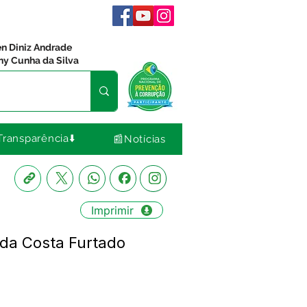
en Diniz Andrade
ny Cunha da Silva
Transparência⬇️
📰Notícias
Imprimir
 da Costa Furtado