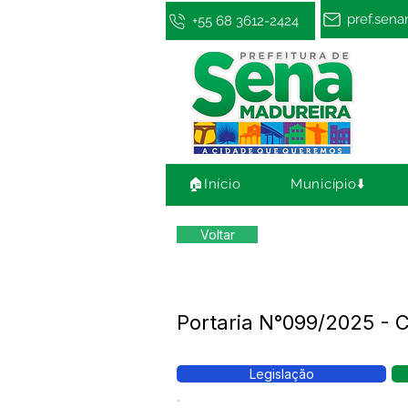
pref.sen
+55 68 3612-2424
🏠Início
Município⬇️
Voltar
Portaria N°099/2025 - C
Legislação