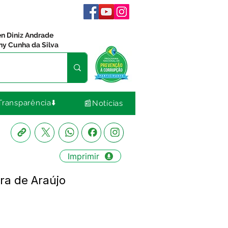
en Diniz Andrade
ny Cunha da Silva
Transparência⬇️
📰Notícias
Imprimir
ra de Araújo