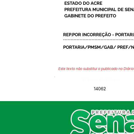
ESTADO DO ACRE
PREFEITURA MUNICIPAL DE SE
GABINETE DO PREFEITO
REP.POR INCORREÇÃO - PORTAR
***********************************************
PORTARIA/PMSM/GAB/ PREF/N°
Este texto não substitui o publicado no Diário 
Número do Diário:
14062
SERVIÇO DE ATENDIMENTO AO
CIDADÃO (SIC) E OUVIDORIA
Prefeitura de Sena Madureira
CNPJ 04.513.362/0001-37