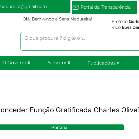
amadureira@gmail.com
Portal da Transparência
Olá, Bem-vindo a Sena Madureira!
Prefeito
Gerl
Vice
Elvis Da
O Governo⬇️
Serviços⬇️
Publicações🔽
onceder Função Gratificada Charles Olivei
Portaria