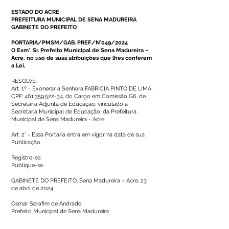
ESTADO DO ACRE
PREFEITURA MUNICIPAL DE SENA MADUREIRA
GABINETE DO PREFEITO
PORTARIA/PMSM/GAB. PREF./N°049/2024
O Exm°. Sr. Prefeito Municipal de Sena Madureira –
Acre, no uso de suas atribuições que lhes conferem
a Lei,
RESOLVE:
Art. 1º - Exonerar a Senhora FABRICIA PINTO DE LIMA,
CPF:
461.359.522-34
, do Cargo em Comissão G6, de
Secretária Adjunta de Educação, vinculado a
Secretaria Municipal de Educação, da Prefeitura
Municipal de Sena Madureira - Acre.
Art. 2° - Essa Portaria entra em vigor na data de sua
Publicação.
Registre-se.
Publique-se.
GABINETE DO PREFEITO, Sena Madureira – Acre, 23
de abril de 2024.
Osmar Serafim de Andrade
Prefeito Municipal de Sena Madureira