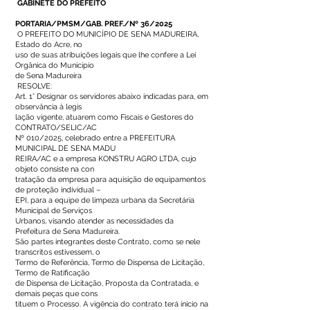
GABINETE DO PREFEITO
PORTARIA/PMSM/GAB. PREF./Nº 36/2025
O PREFEITO DO MUNICÍPIO DE SENA MADUREIRA,
Estado do Acre, no
uso de suas atribuições legais que lhe confere a Lei
Orgânica do Município
de Sena Madureira
RESOLVE:
Art. 1° Designar os servidores abaixo indicadas para, em
observância à legis
lação vigente, atuarem como Fiscais e Gestores do
CONTRATO/SELIC/AC
Nº 010/2025, celebrado entre a PREFEITURA
MUNICIPAL DE SENA MADU
REIRA/AC e a empresa KONSTRU AGRO LTDA, cujo
objeto consiste na con
tratação da empresa para aquisição de equipamentos
de proteção individual –
EPI, para a equipe de limpeza urbana da Secretária
Municipal de Serviços
Urbanos, visando atender as necessidades da
Prefeitura de Sena Madureira.
São partes integrantes deste Contrato, como se nele
transcritos estivessem, o
Termo de Referência, Termo de Dispensa de Licitação,
Termo de Ratificação
de Dispensa de Licitação, Proposta da Contratada, e
demais peças que cons
tituem o Processo. A vigência do contrato terá início na