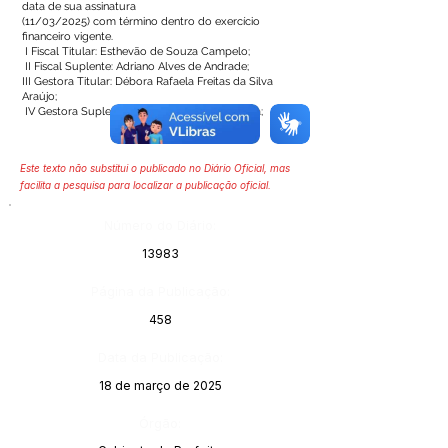
data de sua assinatura
(11/03/2025) com término dentro do exercício
financeiro vigente.
I Fiscal Titular: Esthevão de Souza Campelo;
II Fiscal Suplente: Adriano Alves de Andrade;
III Gestora Titular: Débora Rafaela Freitas da Silva
Araújo;
IV Gestora Suplente: Rones Albuquerque Lima;
Este texto não substitui o publicado no Diário Oficial, mas
facilita a pesquisa para localizar a publicação oficial.
Número do Diário:
13983
Página da Publicação:
458
Data da Publicação:
18 de março de 2025
Órgão: