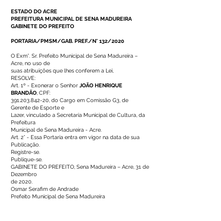
ESTADO DO ACRE
PREFEITURA MUNICIPAL DE SENA MADUREIRA
GABINETE DO PREFEITO
PORTARIA/PMSM/GAB. PREF./N° 132/2020
O Exm°. Sr. Prefeito Municipal de Sena Madureira –
Acre, no uso de
suas atribuições que lhes conferem a Lei,
RESOLVE:
Art. 1º - Exonerar o Senhor
JOÃO HENRIQUE
BRANDÃO
, CPF:
391.203.842-20
, do Cargo em Comissão G3, de
Gerente de Esporte e
Lazer, vinculado a Secretaria Municipal de Cultura, da
Prefeitura
Municipal de Sena Madureira - Acre.
Art. 2° - Essa Portaria entra em vigor na data de sua
Publicação.
Registre-se.
Publique-se.
GABINETE DO PREFEITO, Sena Madureira – Acre, 31 de
Dezembro
de 2020.
Osmar Serafim de Andrade
Prefeito Municipal de Sena Madureira