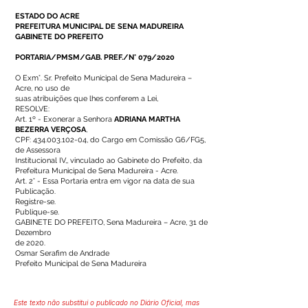
ESTADO DO ACRE
PREFEITURA MUNICIPAL DE SENA MADUREIRA
GABINETE DO PREFEITO
PORTARIA/PMSM/GAB. PREF./N° 079/2020
O Exm°. Sr. Prefeito Municipal de Sena Madureira –
Acre, no uso de
suas atribuições que lhes conferem a Lei,
RESOLVE:
Art. 1º - Exonerar a Senhora
ADRIANA MARTHA
BEZERRA VERÇOSA
,
CPF:
434.003.102-04
, do Cargo em Comissão G6/FG5,
de Assessora
Institucional IV,, vinculado ao Gabinete do Prefeito, da
Prefeitura Municipal de Sena Madureira - Acre.
Art. 2° - Essa Portaria entra em vigor na data de sua
Publicação.
Registre-se.
Publique-se.
GABINETE DO PREFEITO, Sena Madureira – Acre, 31 de
Dezembro
de 2020.
Osmar Serafim de Andrade
Prefeito Municipal de Sena Madureira
Este texto não substitui o publicado no Diário Oficial, mas