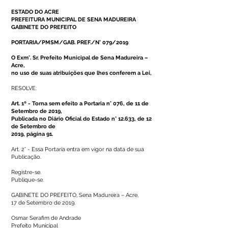
ESTADO DO ACRE
PREFEITURA MUNICIPAL DE SENA MADUREIRA
GABINETE DO PREFEITO
PORTARIA/PMSM/GAB. PREF./N° 079/2019
O Exm°. Sr. Prefeito Municipal de Sena Madureira –
Acre,
no uso de suas atribuições que lhes conferem a Lei,
RESOLVE:
Art. 1º - Torna sem efeito a
Portaria n° 076, de 11 de
Setembro de 2019
,
Publicada no Diário Oficial do Estado n° 12.633, de 12
de Setembro de
2019, página 91.
Art. 2° - Essa Portaria entra em vigor na data de sua
Publicação.
Registre-se.
Publique-se.
GABINETE DO PREFEITO, Sena Madureira – Acre,
17 de Setembro de 2019.
Osmar Serafim de Andrade
Prefeito Municipal