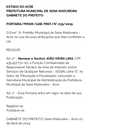
ESTADO DO ACRE
PREFEITURA MUNICIPAL DE SENA MADUREIRA
GABINETE DO PREFEITO
PORTARIA/PMSM/GAB. PREF./N° 039/2019
O Exm°. Sr. Prefeito Municipal de Sena Madureira –
Acre, no uso de suas atribuições que lhes conferem a
Lei,
RESOLVE:
Art. 1º -
Nomear o Senhor JOÃO VIEIRA LIMA
, CPF:
435.457.772-00
, a Função Comissionada de
Responsável Técnico da Área de Imposto Sobre
Serviços de Qualquer Natureza - ISSQN, Letra “E”, no
Setor de Tributação e Fiscalização, vinculado a
Secretaria Municipal de Administração,da Prefeitura
Municipal de Sena Madureira – Acre.
Art. 2° - Essa Portaria entra em vigor na data de sua
Publicação.
Registre-se.
Publique-se.
GABINETE DO PREFEITO, Sena Madureira – Acre, 01
de Abril de 2019.