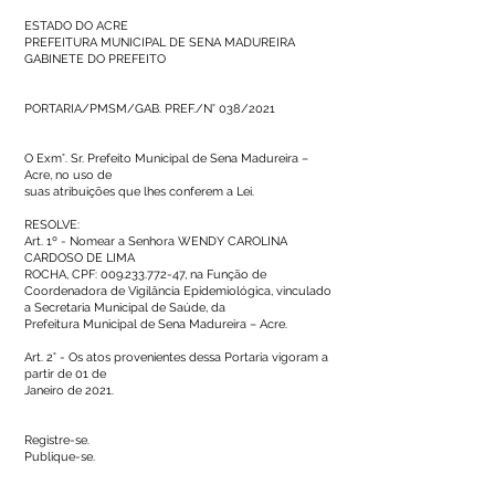
ESTADO DO ACRE
PREFEITURA MUNICIPAL DE SENA MADUREIRA
GABINETE DO PREFEITO
PORTARIA/PMSM/GAB. PREF./N° 038/2021
O Exm°. Sr. Prefeito Municipal de Sena Madureira –
Acre, no uso de
suas atribuições que lhes conferem a Lei.
RESOLVE:
Art. 1º - Nomear a Senhora WENDY CAROLINA
CARDOSO DE LIMA
ROCHA, CPF:
009.233.772-47
, na Função de
Coordenadora de Vigilância Epidemiológica, vinculado
a Secretaria Municipal de Saúde, da
Prefeitura Municipal de Sena Madureira – Acre.
Art. 2° - Os atos provenientes dessa Portaria vigoram a
partir de 01 de
Janeiro de 2021.
Registre-se.
Publique-se.