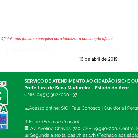
Oficial, mas facilita a pesquisa para localizar a publicação oficial.
Página da Publicação:
Data da Publicação:
16 de abril de 2019
SERVIÇO DE ATENDIMENTO AO CIDADÃO (SIC) E O
Prefeitura de Sena Madureira - Estado do Acre
CNPJ 04.513.362/0001-37
💻Acesso online: 
SIC 
| 
Fale Conosco
 | 
Ouvidoria
| 
Port
📱Fone: (
Em manutenção)
🏢 Av. Avelino Chaves, 720, CEP 69.940-000, Centro, S
📅 Segunda a sexta, das 7h às 17h (Fechado aos sába