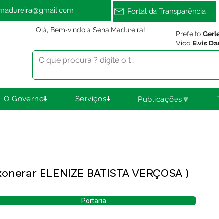
amadureira@gmail.com
Portal da Transparência
Olá, Bem-vindo a Sena Madureira!
Prefeito
Gerl
Vice
Elvis Da
O Governo⬇️
Serviços⬇️
Publicações🔽
Exonerar ELENIZE BATISTA VERÇOSA )
Portaria