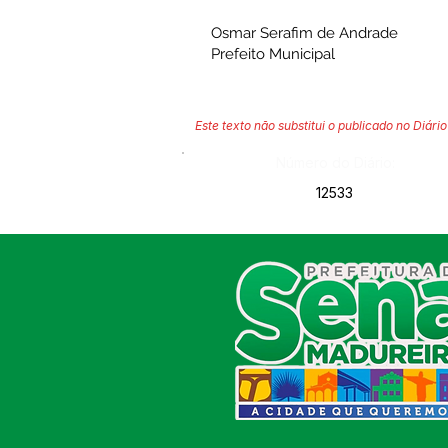
Osmar Serafim de Andrade
Prefeito Municipal
Este texto não substitui o publicado no Diário 
Número do Diário:
12533
SERVIÇO DE ATENDIMENTO AO
CIDADÃO (SIC) E OUVIDORIA
Prefeitura de Sena Madureira
CNPJ 04.513.362/0001-37
Av. Avelino Chaves, n° 720, 69940-
000
Sena Madureira, Acre, Brasil
E-mail:
prefeitura.senamadureira@gmail.com