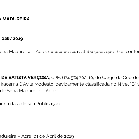
A MADUREIRA
 028/2019
Sena Madureira – Acre, no uso de suas atribuições que lhes confe
NIZE BATISTA VERÇOSA
, CPF: 624.574.202-10, do Cargo de Coord
racema D’Ávila Modesto, devidamente classificada no Nível “B” v
 de Sena Madureira – Acre.
gor na data de sua Publicação.
eira – Acre, 01 de Abril de 2019.