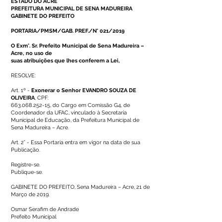
ESTADO DO ACRE
PREFEITURA MUNICIPAL DE SENA MADUREIRA
GABINETE DO PREFEITO
PORTARIA/PMSM/GAB. PREF./N° 021/2019
O Exm°. Sr. Prefeito Municipal de Sena Madureira –
Acre, no uso de
suas atribuições que lhes conferem a Lei,
RESOLVE:
Art. 1º -
Exonerar o Senhor EVANDRO SOUZA DE
OLIVEIRA
, CPF:
663.068.252-15
, do Cargo em Comissão G4, de
Coordenador da UFAC, vinculado à Secretaria
Municipal de Educação, da Prefeitura Municipal de
Sena Madureira – Acre.
Art. 2° - Essa Portaria entra em vigor na data de sua
Publicação.
Registre-se.
Publique-se.
GABINETE DO PREFEITO, Sena Madureira – Acre, 21 de
Março de 2019.
Osmar Serafim de Andrade
Prefeito Municipal