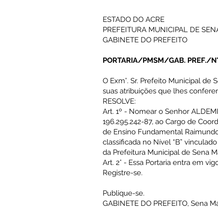
ESTADO DO ACRE
PREFEITURA MUNICIPAL DE SE
GABINETE DO PREFEITO
PORTARIA/PMSM/GAB. PREF./N°
O Exm°. Sr. Prefeito Municipal de 
suas atribuições que lhes confere
RESOLVE:
Art. 1º - Nomear o Senhor ALDE
196.295.242-87, ao Cargo de Coor
de Ensino Fundamental Raimundo
classificada no Nível “B” vinculad
da Prefeitura Municipal de Sena M
Art. 2° - Essa Portaria entra em vi
Registre-se.
Publique-se.
GABINETE DO PREFEITO, Sena Madu