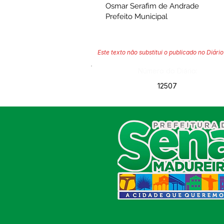
Osmar Serafim de Andrade
Prefeito Municipal
Este texto não substitui o publicado no Diário 
Número do Diário:
12507
SERVIÇO DE ATENDIMENTO AO
CIDADÃO (SIC) E OUVIDORIA
Prefeitura de Sena Madureira
CNPJ 04.513.362/0001-37
Av. Avelino Chaves, n° 720, 69940-
000
Sena Madureira, Acre, Brasil
E-mail:
prefeitura.senamadureira@gmail.com