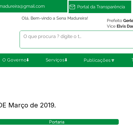
amadureira@gmail.com
Portal da Transparência
Olá, Bem-vindo a Sena Madureira!
Prefeito
Gerl
Vice
Elvis Da
O Governo⬇️
Serviços⬇️
Publicações🔽
DE Março de 2019.
Portaria