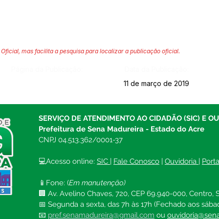
Oficial, mas facilita a pesquisa para localizar a publicação oficial.
Página da Publicação:
Data da Publicação:
11 de março de 2019
SERVIÇO DE ATENDIMENTO AO CIDADÃO (SIC) E O
Prefeitura de Sena Madureira - Estado do Acre
CNPJ 04.513.362/0001-37
💻Acesso online: 
SIC 
| 
Fale Conosco
 | 
Ouvidoria
| 
Port
📱Fone: (
Em manutenção)
🏢 Av. Avelino Chaves, 720, CEP 69.940-000, Centro, S
📅 Segunda a sexta, das 7h às 17h (Fechado aos sába
📧 
pref.senamadureira@gmail.com
ou 
ouvidoria@sena