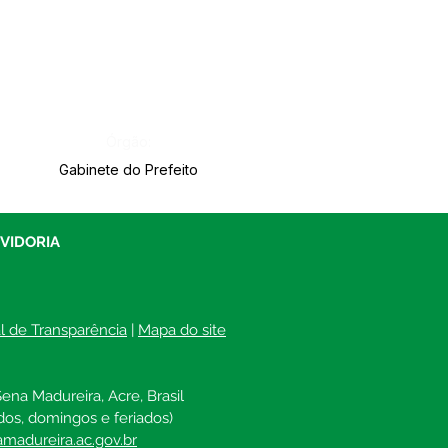
Órgão:
Gabinete do Prefeito
UVIDORIA
al de Transparência
 | 
Mapa do site
ena Madureira, Acre, Brasil
dos, domingos e feriados)
madureira.ac.gov.br