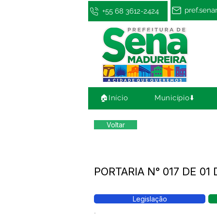
pref.sen
+55 68 3612-2424
🏠Início
Município⬇️
Voltar
PORTARIA N° 017 DE 01 
Legislação