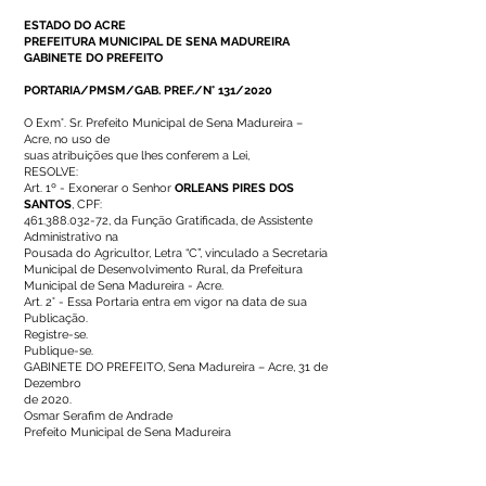
ESTADO DO ACRE
PREFEITURA MUNICIPAL DE SENA MADUREIRA
GABINETE DO PREFEITO
PORTARIA/PMSM/GAB. PREF./N° 131/2020
O Exm°. Sr. Prefeito Municipal de Sena Madureira –
Acre, no uso de
suas atribuições que lhes conferem a Lei,
RESOLVE:
Art. 1º - Exonerar o Senhor
ORLEANS PIRES DOS
SANTOS
, CPF:
461.388.032-72
, da Função Gratificada, de Assistente
Administrativo na
Pousada do Agricultor, Letra “C”, vinculado a Secretaria
Municipal de Desenvolvimento Rural, da Prefeitura
Municipal de Sena Madureira - Acre.
Art. 2° - Essa Portaria entra em vigor na data de sua
Publicação.
Registre-se.
Publique-se.
GABINETE DO PREFEITO, Sena Madureira – Acre, 31 de
Dezembro
de 2020.
Osmar Serafim de Andrade
Prefeito Municipal de Sena Madureira