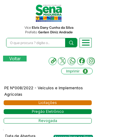
Vice
Elvis Dany Cunha da Silva
Prefeito
Gerlen Diniz Andrade
Voltar
Imprimir
PE N°008/2022 - Veículos e Implementos
Agrícolas
Licitações
Pregão Eletrônico
Revogada
Data de Abertura