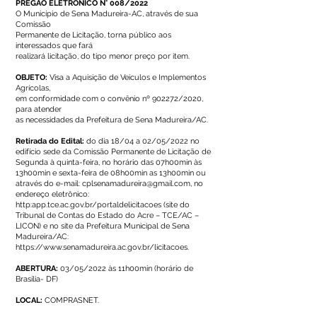
PREGÃO ELETRÔNICO N° 008/2022
O Município de Sena Madureira-AC, através de sua
Comissão
Permanente de Licitação, torna público aos
interessados que fará
realizará licitação, do tipo menor preço por item.
OBJETO:
Visa a Aquisição de Veículos e Implementos
Agrícolas,
em conformidade com o convênio nº 902272/2020,
para atender
as necessidades da Prefeitura de Sena Madureira/AC.
Retirada do Edital:
do dia 18/04 a 02/05/2022 no
edifício sede da Comissão Permanente de Licitação de
Segunda à quinta-feira, no horário das 07h00min às
13h00min e sexta-feira de 08h00min as 13h00min ou
através do e-mail:
cplsenamadureira@gmail.com
, no
endereço eletrônico:
http:app.tce.ac.gov.br/portaldelicitacoes (site do
Tribunal de Contas do Estado do Acre – TCE/AC –
LICON) e no site da Prefeitura Municipal de Sena
Madureira/AC:
https://www.senamadureira.ac.gov.br/licitacoes.
ABERTURA:
03/05/2022 às 11h00min (horário de
Brasília- DF)
LOCAL:
COMPRASNET.