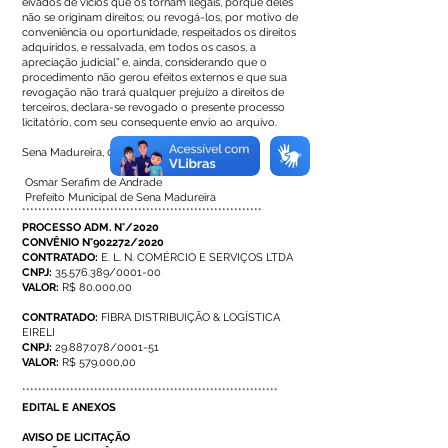
eivados de vícios que os tornam ilegais, porque deles
não se originam direitos; ou revogá-los, por motivo de
conveniência ou oportunidade, respeitados os direitos
adquiridos, e ressalvada, em todos os casos, a
apreciação judicial” e, ainda, considerando que o
procedimento não gerou efeitos externos e que sua
revogação não trará qualquer prejuízo a direitos de
terceiros, declara-se revogado o presente processo
licitatório, com seu consequente envio ao arquivo.
Sena Madureira, 09 de maio de 2022.
Osmar Serafim de Andrade
Prefeito Municipal de Sena Madureira
************************************************************
PROCESSO ADM. N°/2020
CONVÊNIO N°902272/2020
CONTRATADO:
E. L. N. COMÉRCIO E SERVIÇOS LTDA
CNPJ:
35.576.389/0001-00
VALOR:
R$ 80.000,00
CONTRATADO:
FIBRA DISTRIBUIÇÃO & LOGÍSTICA
EIRELI
CNPJ:
29.887.078/0001-51
VALOR:
R$ 579.000,00
****************************************************************
EDITAL E ANEXOS
AVISO DE LICITAÇÃO