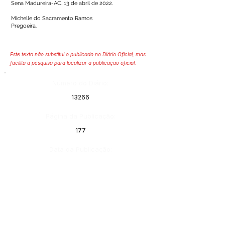
Sena Madureira-AC, 13 de abril de 2022.
Michelle do Sacramento Ramos
Pregoeira.
Este texto não substitui o publicado no Diário Oficial, mas
facilita a pesquisa para localizar a publicação oficial.
Número do Diário:
13266
Página da Publicação:
177
Data da Publicação:
18 de abril de 2022
Órgão:
Sec. Agricultura