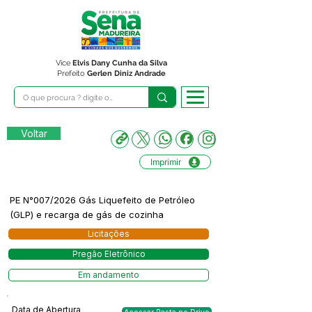
Vice
Elvis Dany Cunha da Silva
Prefeito
Gerlen Diniz Andrade
Voltar
Imprimir
PE N°007/2026 Gás Liquefeito de Petróleo
(GLP) e recarga de gás de cozinha
Licitações
Pregão Eletrônico
Em andamento
Data de Abertura