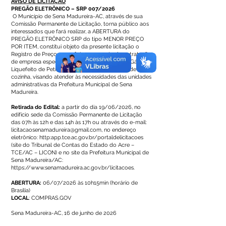
AVISO DE LICITAÇÃO
PREGÃO ELETRÔNICO – SRP 007/2026
O Município de Sena Madureira-AC, através de sua
Comissão Permanente de Licitação, torna público aos
interessados que fará realizar, a ABERTURA do
PREGÃO ELETRÔNICO SRP do tipo MENOR PREÇO
POR ITEM, constitui objeto da presente licitação o
Registro de Preços para futura e eventual contratação
de empresa especializada no fornecimento de Gás
Liquefeito de Petróleo (GLP) e recarga de gás de
cozinha, visando atender às necessidades das unidades
administrativas da Prefeitura Municipal de Sena
Madureira.
Retirada do Edital:
a partir do dia 19/06/2026, no
edifício sede da Comissão Permanente de Licitação
das 07h às 12h e das 14h às 17h ou através do e-mail:
licitacaosenamadureira@gmail.com
, no endereço
eletrônico: http:app.tce.ac.gov.br/portaldelicitacoes
(site do Tribunal de Contas do Estado do Acre –
TCE/AC – LICON) e no site da Prefeitura Municipal de
Sena Madureira/AC:
https://www.senamadureira.ac.gov.br/licitacoes.
ABERTURA:
06/07/2026 às 10h15min (horário de
Brasília)
LOCAL
: COMPRAS.GOV
Sena Madureira-AC, 16 de junho de 2026