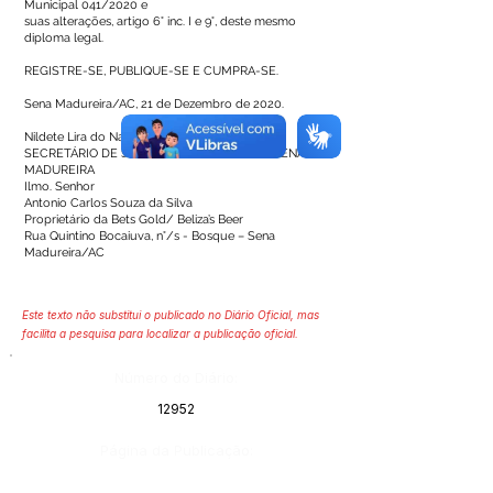
Municipal 041/2020 e
suas alterações, artigo 6° inc. I e 9°, deste mesmo
diploma legal.
REGISTRE-SE, PUBLIQUE-SE E CUMPRA-SE.
Sena Madureira/AC, 21 de Dezembro de 2020.
Nildete Lira do Nascimento
SECRETÁRIO DE SAÚDE DO MUNICÍPIO DE SENA
MADUREIRA
Ilmo. Senhor
Antonio Carlos Souza da Silva
Proprietário da Bets Gold/ Beliza’s Beer
Rua Quintino Bocaiuva, n°/s - Bosque – Sena
Madureira/AC
Este texto não substitui o publicado no Diário Oficial, mas
facilita a pesquisa para localizar a publicação oficial.
Número do Diário:
12952
Página da Publicação: