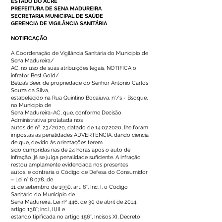
ESTADO DO ACRE
PREFEITURA DE SENA MADUREIRA
SECRETARIA MUNICIPAL DE SAÚDE
GERENCIA DE VIGILÂNCIA SANITÁRIA
NOTIFICAÇÃO
A Coordenação de Vigilância Sanitária do Município de
Sena Madureira/
AC, no uso de suas atribuições legais, NOTIFICA o
infrator Best Gold/
Beliza’s Beer, de propriedade do Senhor Antonio Carlos
Souza da Silva,
estabelecido na Rua Quintino Bocaiuva, n°/s - Bsoque,
no Município de
Sena Madureira-AC, que, conforme Decisão
Administrativa prolatada nos
autos de nº. 23/2020, datado de
14.07.2020
, lhe foram
impostas as penalidades ADVERTÊNCIA, dando ciência
de que, devido às orientações terem
sido cumpridas nas de 24 horas após o auto de
infração, já se julga penalidade suficiente. A infração
restou amplamente evidenciada nos presentes
autos, e contraria o Código de Defesa do Consumidor
– Lei n° 8.078, de
11 de setembro de 1990, art. 6°, Inc. I, o Código
Sanitário do Município de
Sena Madureira, Lei nº 446, de 30 de abril de 2014,
artigo 138°; inc.I, II,III e
estando tipificada no artigo 156°, Incisos XI, Decreto