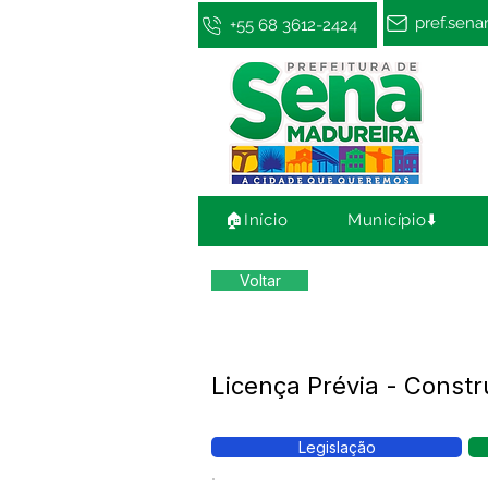
pref.sen
+55 68 3612-2424
🏠Início
Município⬇️
Voltar
Licença Prévia - Const
Legislação