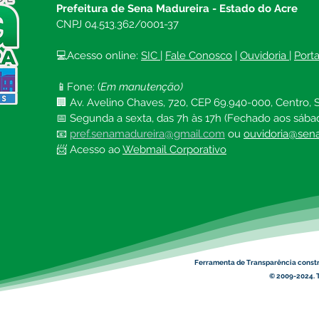
Prefeitura de Sena Madureira - Estado do Acre
CNPJ 04.513.362/0001-37
💻Acesso online: 
SIC 
| 
Fale Conosco
 | 
Ouvidoria
| 
Port
📱Fone: (
Em manutenção)
🏢 Av. Avelino Chaves, 720, CEP 69.940-000, Centro, S
📅 Segunda a sexta, das 7h às 17h (Fechado aos sába
📧 
pref.senamadureira@gmail.com
ou 
ouvidoria@sena
📨 Acesso ao 
Webmail Corporativo
Ferramenta de Transparência const
© 2009-2024. T