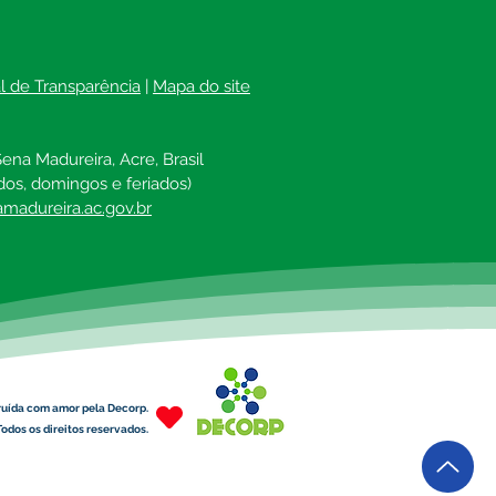
al de Transparência
 | 
Mapa do site
ena Madureira, Acre, Brasil
dos, domingos e feriados)
madureira.ac.gov.br
ruída com amor pela Decorp.
odos os direitos reservados.