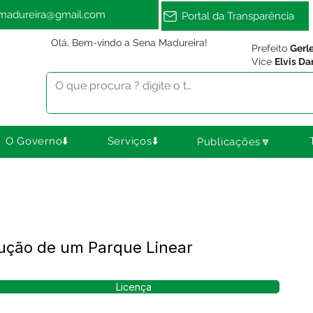
amadureira@gmail.com
Portal da Transparência
Olá, Bem-vindo a Sena Madureira!
Prefeito
Gerl
Vice
Elvis Da
O Governo⬇️
Serviços⬇️
Publicações🔽
rução de um Parque Linear
Licença