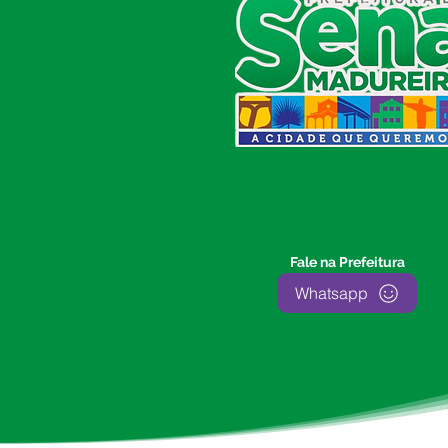
CIDADÃO (SIC) E OUVIDORIA
Prefeitura de Sena Madureira
CNPJ 04.513.362/0001-37
Av. Avelino Chaves, n° 720, 69940-
000
Sena Madureira, Acre, Brasil
E-mail:
prefeitura.senamadureira@gmail.com
Fone: (68)
3612-2424
Ouvidor do Município
(E-Ouv
)
Fale na Prefeitura
Franquiley Dias
Whatsapp
Fone: +55 (68) 9927-0502
Segunda a sexta: 7:00 as 13:00