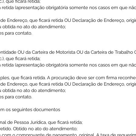
), que ficará retida;
á retida (apresentação obrigatória somente nos casos em que nã
e Endereço, que ficará retida OU Declaração de Endereço, origina
u obtida no ato do atendimento;
s para contato.
dentidade OU da Carteira de Motorista OU da Carteira de Trabalho 
), que ficará retida;
á retida (apresentação obrigatória somente nos casos em que nã
mples, que ficará retida. A procuração deve ser com firma reconhe
e Endereço, que ficará retida OU Declaração de Endereço, origina
u obtida no ato do atendimento;
s para contato.
bém os seguintes documentos
l de Pessoa Jurídica, que ficará retida;
retido. Obtido no ato do atendimento;
 com o comprovante de pagamento, original. A taxa de requerim