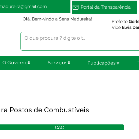
amadureira@gmail.com
Portal da Transparência
Olá, Bem-vindo a Sena Madureira!
Prefeito
Gerl
Vice
Elvis Da
O Governo⬇️
Serviços⬇️
Publicações🔽
ra Postos de Combustíveis
CAC