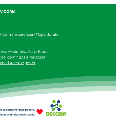
UVIDORIA
al de Transparência
 | 
Mapa do site
ena Madureira, Acre, Brasil
dos, domingos e feriados)
madureira.ac.gov.br
ruída com amor pela Decorp.
odos os direitos reservados.