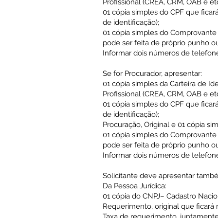
Profissional (CREA, CRM, OAB e etc.
01 cópia simples do CPF que ficar
de identificação);
01 cópia simples do Comprovante d
pode ser feita de próprio punho o
Informar dois números de telefone
Se for Procurador, apresentar:
01 cópia simples da Carteira de I
Profissional (CREA, CRM, OAB e etc.
01 cópia simples do CPF que ficar
de identificação);
Procuração, Original e 01 cópia si
01 cópia simples do Comprovante d
pode ser feita de próprio punho o
Informar dois números de telefone
Solicitante deve apresentar tam
Da Pessoa Jurídica:
01 cópia do CNPJ– Cadastro Naciona
Requerimento, original que ficará 
Taxa de requerimento, juntamente