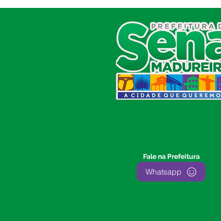
SERVIÇO DE ATENDIMENTO AO
CIDADÃO (SIC) E OUVIDORIA
Prefeitura de Sena Madureira
CNPJ 04.513.362/0001-37
Av. Avelino Chaves, n° 720, 69940-
000
Sena Madureira, Acre, Brasil
E-mail:
prefeitura.senamadureira@gmail.com
Fone: (68)
3612-2424
Ouvidor do Município
(E-Ouv
)
Fale na Prefeitura
Franquiley Dias
Whatsapp
Fone: +55 (68) 9927-0502
Segunda a sexta: 7:00 as 13:00