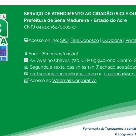
SERVIÇO DE ATENDIMENTO AO CIDADÃO (SIC) E O
Prefeitura de Sena Madureira - Estado do Acre
CNPJ 04.513.362/0001-37
💻Acesso online: 
SIC 
| 
Fale Conosco
 | 
Ouvidoria
| 
Port
📱Fone: (
Em manutenção)
🏢 Av. Avelino Chaves, 720, CEP 69.940-000, Centro, S
📅 Segunda a sexta, das 7h às 17h (Fechado aos sába
📧 
pref.senamadureira@gmail.com
ou 
ouvidoria@sena
📨 Acesso ao 
Webmail Corporativo
Ferramenta de Transparência const
© 2009-2024. T