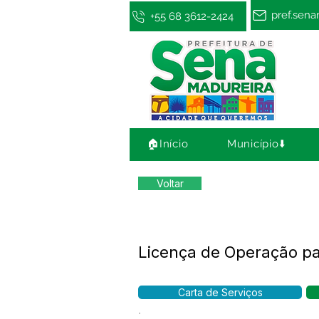
pref.sen
+55 68 3612-2424
🏠Início
Município⬇️
Voltar
Licença de Operação pa
Carta de Serviços