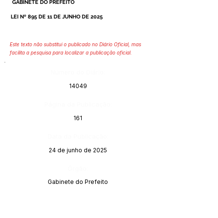
GABINETE DO PREFEITO
LEI Nº 895 DE 11 DE JUNHO DE 2025
Este texto não substitui o publicado no Diário Oficial, mas
facilita a pesquisa para localizar a publicação oficial.
Número do Diário:
14049
Página da Publicação:
161
Data da Publicação:
24 de junho de 2025
Órgão:
Gabinete do Prefeito