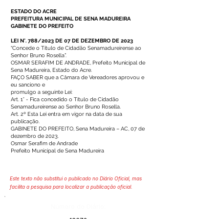
ESTADO DO ACRE
PREFEITURA MUNICIPAL DE SENA MADUREIRA
GABINETE DO PREFEITO
LEI N°. 788/2023 DE 07 DE DEZEMBRO DE 2023
“Concede o Título de Cidadão Senamadureirense ao
Senhor Bruno Rosella”.
OSMAR SERAFIM DE ANDRADE, Prefeito Municipal de
Sena Madureira, Estado do Acre.
FAÇO SABER que a Câmara de Vereadores aprovou e
eu sanciono e
promulgo a seguinte Lei:
Art. 1° - Fica concedido o Título de Cidadão
Senamadureirense ao Senhor Bruno Rosella.
Art. 2º Esta Lei entra em vigor na data de sua
publicação.
GABINETE DO PREFEITO, Sena Madureira – AC, 07 de
dezembro de 2023.
Osmar Serafim de Andrade
Prefeito Municipal de Sena Madureira
Este texto não substitui o publicado no Diário Oficial, mas
facilita a pesquisa para localizar a publicação oficial.
Número do Diário: