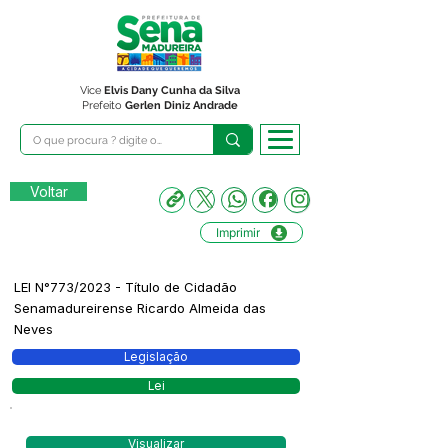
Vice
Elvis Dany Cunha da Silva
Prefeito
Gerlen Diniz Andrade
Voltar
Imprimir
LEI N°773/2023 - Título de Cidadão
Senamadureirense Ricardo Almeida das
Neves
Legislação
Lei
Visualizar