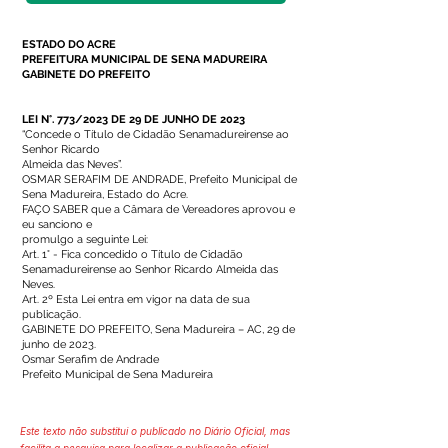
ESTADO DO ACRE
PREFEITURA MUNICIPAL DE SENA MADUREIRA
GABINETE DO PREFEITO
LEI N°. 773/2023 DE 29 DE JUNHO DE 2023
“Concede o Título de Cidadão Senamadureirense ao
Senhor Ricardo
Almeida das Neves”.
OSMAR SERAFIM DE ANDRADE, Prefeito Municipal de
Sena Madureira, Estado do Acre.
FAÇO SABER que a Câmara de Vereadores aprovou e
eu sanciono e
promulgo a seguinte Lei:
Art. 1° - Fica concedido o Título de Cidadão
Senamadureirense ao Senhor Ricardo Almeida das
Neves.
Art. 2º Esta Lei entra em vigor na data de sua
publicação.
GABINETE DO PREFEITO, Sena Madureira – AC, 29 de
junho de 2023.
Osmar Serafim de Andrade
Prefeito Municipal de Sena Madureira
Este texto não substitui o publicado no Diário Oficial, mas