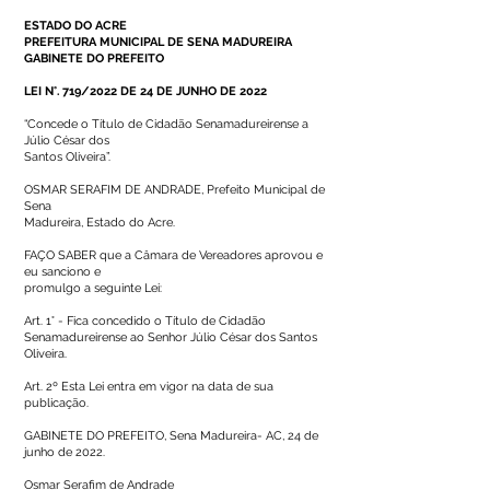
ESTADO DO ACRE
PREFEITURA MUNICIPAL DE SENA MADUREIRA
GABINETE DO PREFEITO
LEI N°. 719/2022 DE 24 DE JUNHO DE 2022
“Concede o Título de Cidadão Senamadureirense a
Júlio César dos
Santos Oliveira”.
OSMAR SERAFIM DE ANDRADE, Prefeito Municipal de
Sena
Madureira, Estado do Acre.
FAÇO SABER que a Câmara de Vereadores aprovou e
eu sanciono e
promulgo a seguinte Lei:
Art. 1° - Fica concedido o Título de Cidadão
Senamadureirense ao Senhor Júlio César dos Santos
Oliveira.
Art. 2º Esta Lei entra em vigor na data de sua
publicação.
GABINETE DO PREFEITO, Sena Madureira- AC, 24 de
junho de 2022.
Osmar Serafim de Andrade