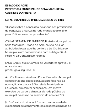
ESTADO DO ACRE
PREFEITURA MUNICIPAL DE SENA MADUREIRA
GABINETE DO PREFEITO
LEI N°. 699/2021 DE 17 DE DEZEMBRO DE 2021
“Dispões sobre a concessão de abono aos profissionais
da educação atuantes na rede municipal de ensino
para 2021, e dá outras providencias”.
OSMAR SERAFIM DE ANDRADE, Prefeito Municipal de
Sena Madureira, Estado do Acre, no uso de suas
atribuições legais que lhe confere a Lei Orgânica do
Município, e em conformidade com o Artigo 212-A,
inciso XI da Constituição Federal.
FAÇO SABER que a Câmara de Vereadores aprovou e
eu sanciono e
promulgo a seguinte Lei:
Art. 1º - Fica autorizado ao Poder Executivo Municipal
conceder abono excepcional aos profissionais da
educação vinculados à Secretaria Municipal de
Educação, em caráter excepcional, em efetivo
exercício do cargo e atuantes da rede pública de
municipal de ensino no exercício do ano de 2021.
§ 1º - O valor do abono é fundado na necessidade
excepcional de atendimento das despesas mínimas de