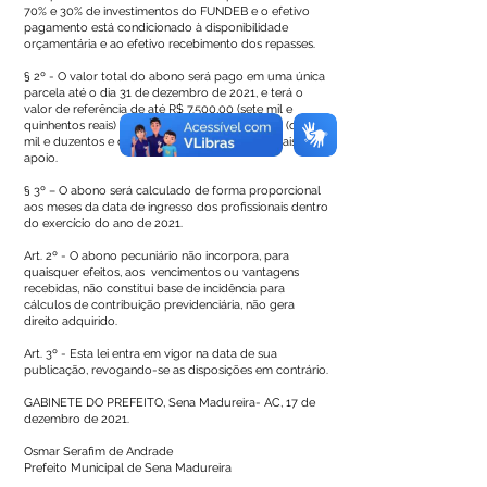
70% e 30% de investimentos do FUNDEB e o efetivo
pagamento está condicionado à disponibilidade
orçamentária e ao efetivo recebimento dos repasses.
§ 2º - O valor total do abono será pago em uma única
parcela até o dia 31 de dezembro de 2021, e terá o
valor de referência de até R$ 7.500,00 (sete mil e
quinhentos reais) aos professores e R$2.250,00 (dois
mil e duzentos e cinquenta reais) aos profissionais de
apoio.
§ 3º – O abono será calculado de forma proporcional
aos meses da data de ingresso dos profissionais dentro
do exercício do ano de 2021.
Art. 2º - O abono pecuniário não incorpora, para
quaisquer efeitos, aos vencimentos ou vantagens
recebidas, não constitui base de incidência para
cálculos de contribuição previdenciária, não gera
direito adquirido.
Art. 3º - Esta lei entra em vigor na data de sua
publicação, revogando-se as disposições em contrário.
GABINETE DO PREFEITO, Sena Madureira- AC, 17 de
dezembro de 2021.
Osmar Serafim de Andrade
Prefeito Municipal de Sena Madureira