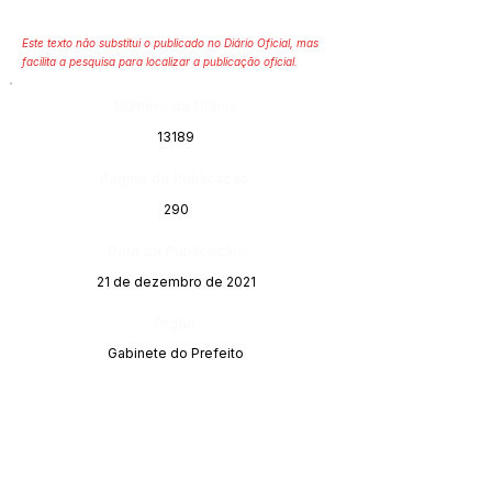
Este texto não substitui o publicado no Diário Oficial, mas
facilita a pesquisa para localizar a publicação oficial.
Número do Diário:
13189
Página da Publicação:
290
Data da Publicação:
21 de dezembro de 2021
Órgão:
Gabinete do Prefeito