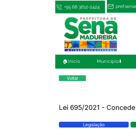
pref.sen
+55 68 3612-2424
🏠Início
Município⬇️
Voltar
Lei 695/2021 - Conceder
Legislação