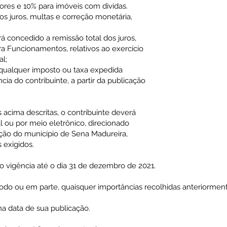
riores e 10% para imóveis com dividas.
s juros, multas e correção monetária,
á concedido a remissão total dos juros,
ra Funcionamentos, relativos ao exercício
al;
e qualquer imposto ou taxa expedida
ia do contribuinte, a partir da publicação
es acima descritas, o contribuinte deverá
l ou por meio eletrônico, direcionado
ação do município de Sena Madureira,
 exigidos.
erão vigência até o dia 31 de dezembro de 2021.
o todo ou em parte, quaisquer importâncias recolhidas anteriorment
 na data de sua publicação.