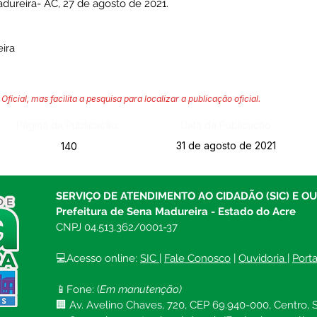
reira- AC, 27 de agosto de 2021.
ira
Oficial, mas facilita a pesquisa para localizar a publicação oficial.
Página da Publicação:
Data da Publicação:
31 de agosto de 2021
140
SERVIÇO DE ATENDIMENTO AO CIDADÃO (SIC) E O
Prefeitura de Sena Madureira - Estado do Acre
CNPJ 04.513.362/0001-37
💻Acesso online: 
SIC 
| 
Fale Conosco
 | 
Ouvidoria
| 
Port
📱Fone: (
Em manutenção)
🏢 Av. Avelino Chaves, 720, CEP 69.940-000, Centro, S