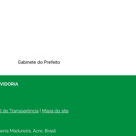
Órgão:
Gabinete do Prefeito
UVIDORIA
al de Transparência
 | 
Mapa do site
ena Madureira, Acre, Brasil