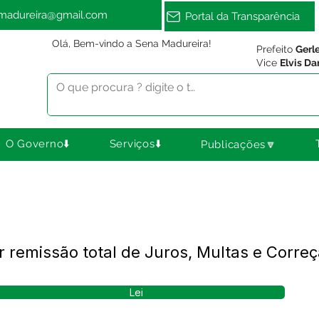
amadureira@gmail.com
Portal da Transparência
Olá, Bem-vindo a Sena Madureira!
Prefeito
Gerl
Vice
Elvis Da
O Governo⬇️
Serviços⬇️
Publicações🔽
 remissão total de Juros, Multas e Correç
Lei