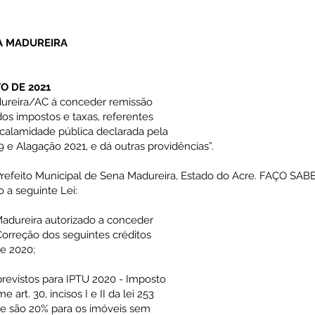
A MADUREIRA
TO DE 2021
dureira/AC á conceder remissão
dos impostos e taxas, referentes
 calamidade pública declarada pela
e Alagação 2021, e dá outras providências”.
eito Municipal de Sena Madureira, Estado do Acre. FAÇO SAB
 a seguinte Lei:
 Madureira autorizado a conceder
Correção dos seguintes créditos
de 2020;
revistos para IPTU 2020 - Imposto
e art. 30, incisos I e II da lei 253
que são 20% para os imóveis sem