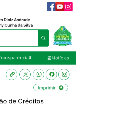
en Diniz Andrade
ny Cunha da Silva
Transparência⬇️
📰Notícias
Imprimir
ão de Créditos