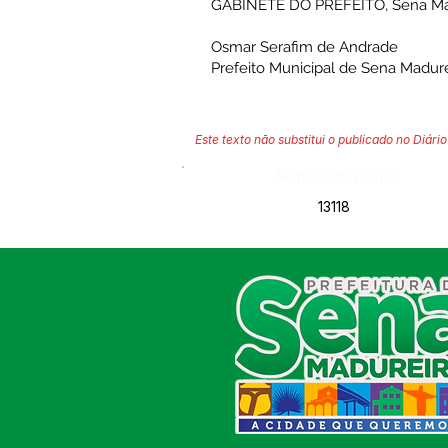
GABINETE DO PREFEITO, Sena Madu
Osmar Serafim de Andrade
Prefeito Municipal de Sena Madure
Este texto não substitui o publicado no Diário 
Número do Diário:
13118
SERVIÇO DE ATENDIMENTO AO
CIDADÃO (SIC) E OUVIDORIA
Prefeitura de Sena Madureira
CNPJ 04.513.362/0001-37
Av. Avelino Chaves, n° 720, 69940-
000
Sena Madureira, Acre, Brasil
E-mail: