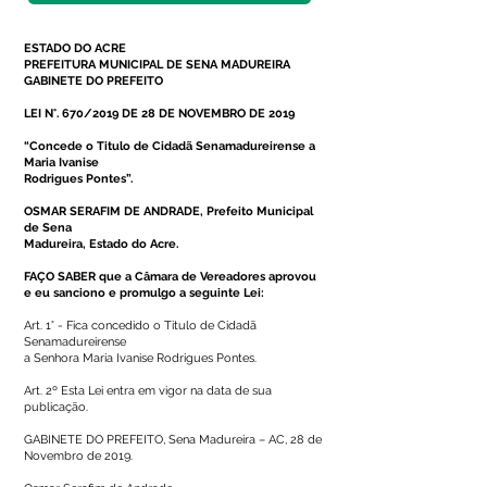
ESTADO DO ACRE
PREFEITURA MUNICIPAL DE SENA MADUREIRA
GABINETE DO PREFEITO
LEI N°. 670/2019 DE 28 DE NOVEMBRO DE 2019
“Concede o Titulo de Cidadã Senamadureirense a
Maria Ivanise
Rodrigues Pontes”.
OSMAR SERAFIM DE ANDRADE, Prefeito Municipal
de Sena
Madureira, Estado do Acre.
FAÇO SABER que a Câmara de Vereadores aprovou
e eu sanciono e promulgo a seguinte Lei:
Art. 1° - Fica concedido o Titulo de Cidadã
Senamadureirense
a Senhora Maria Ivanise Rodrigues Pontes.
Art. 2º Esta Lei entra em vigor na data de sua
publicação.
GABINETE DO PREFEITO, Sena Madureira – AC, 28 de
Novembro de 2019.