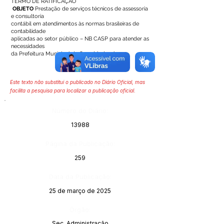
TERMO DE RATIFICAÇÃO
OBJETO
Prestação de serviços técnicos de assessoria
e consultoria
contábil em atendimentos às normas brasileiras de
contabilidade
aplicadas ao setor público – NB CASP para atender as
necessidades
da Prefeitura Municipal de Sena Madureira.
Este texto não substitui o publicado no Diário Oficial, mas
facilita a pesquisa para localizar a publicação oficial.
Número do Diário:
13988
Página da Publicação:
259
Data da Publicação:
25 de março de 2025
Órgão:
Sec. Administração