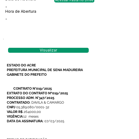
Acessar Pasta no Drive
-
Hora de Abertura
-
Visualizar
ESTADO DO ACRE
PREFEITURA MUNICIPAL DE SENA MADUREIRA
GABINETE DO PREFEITO
CONTRATO N°019/2025
EXTRATO DO CONTRATO Nº019/2025
PROCESSO ADM. N°347/2025
CONTRATADO:
DAVILA & CAMARGO
CNPJ
05.389.080/0001-32
VALOR R$
264000,00
VIGÊNCIA
:12 meses
DATA DA ASSINATURA:
07/03/2025