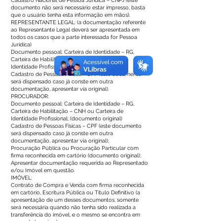
Cadastro Nacional de Pessoa Jurídica – CNPJ (este
documento não será necessário estar impresso, basta
que o usuário tenha esta informação em mãos).
REPRESENTANTE LEGAL: (a documentação referente
ao Representante Legal deverá ser apresentada em
todos os casos que a parte interessada for Pessoa
Jurídica)
Documento pessoal: Carteira de Identidade – RG,
Carteira de Habilitação – CNH ou Carteira de
Identidade Profissional; (documento original)
Cadastro de Pessoas Físicas – CPF (este documento
será dispensado caso já conste em outra
documentação, apresentar via original).
PROCURADOR:
Documento pessoal: Carteira de Identidade – RG,
Carteira de Habilitação – CNH ou Carteira de
Identidade Profissional; (documento original)
Cadastro de Pessoas Físicas – CPF (este documento
será dispensado caso já conste em outra
documentação, apresentar via original);
Procuração Pública ou Procuração Particular com
firma reconhecida em cartório (documento original);
Apresentar documentação requerida ao Representado
e/ou Imóvel em questão.
IMÓVEL:
Contrato de Compra e Venda com firma reconhecida
em cartório, Escritura Pública ou Título Definitivo (a
apresentação de um desses documentos, somente
será necessária quando não tenha sido realizada a
transferência do imóvel, e o mesmo se encontra em