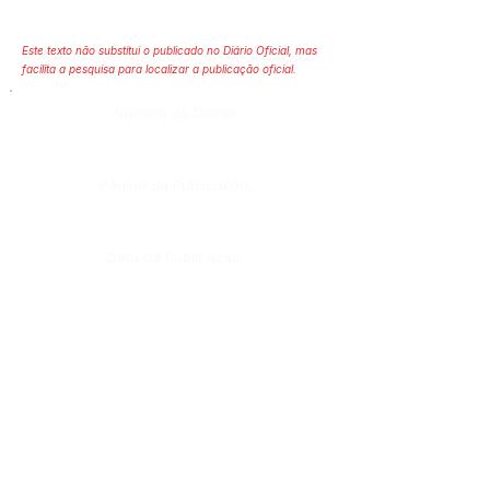
Este texto não substitui o publicado no Diário Oficial, mas
facilita a pesquisa para localizar a publicação oficial.
Número do Diário:
Página da Publicação:
Data da Publicação:
Órgão:
Sec. Finanças