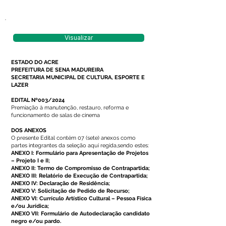
Visualizar
ESTADO DO ACRE
PREFEITURA DE SENA MADUREIRA
SECRETARIA MUNICIPAL DE CULTURA, ESPORTE E
LAZER
EDITAL Nº003/2024
Premiação à manutenção, restauro, reforma e
funcionamento de salas de cinema
DOS ANEXOS
O presente Edital contém 07 (sete) anexos como
partes integrantes da seleção aqui regida,sendo estes:
ANEXO I: Formulário para Apresentação de Projetos
– Projeto I e II;
ANEXO II: Termo de Compromisso de Contrapartida;
ANEXO III: Relatório de Execução de Contrapartida;
ANEXO IV: Declaração de Residência;
ANEXO V: Solicitação de Pedido de Recurso;
ANEXO VI: Currículo Artístico Cultural – Pessoa Física
e/ou Jurídica;
ANEXO VII: Formulário de Autodeclaração candidato
negro e/ou pardo.