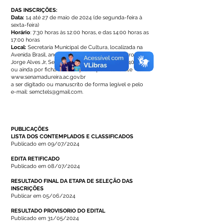
DAS INSCRIÇÕES:
Data:
14 até 27 de maio de 2024 (de segunda-feira à
sexta-feira)
Horário
: 7:30 horas às 12:00 horas, e das 14:00 horas as
17:00 horas
Local:
Secretaria Municipal de Cultura, localizada na
Avenida Brasil, anexo ao estádio Marreirão, bairro:
Jorge Alves Jr, Sena Madureira- Acre, Cep 69.940-000,
ou ainda por ficha de inscrição disponível no site
www.senamadureira.ac.gov.br
a ser digitado ou manuscrito de forma legível e pelo
e-mail: semctels@gmail.com.
PUBLICAÇÕES
LISTA DOS CONTEMPLADOS E CLASSIFICADOS
Publicado em 09/07/2024
EDITA RETIFICADO
Publicado em 08/07/2024
RESULTADO FINAL DA ETAPA DE SELEÇÃO DAS
INSCRIÇÕES
Publicar em 05/06/2024
RESULTADO PROVISORIO DO EDITAL
Publicado em 31/05/2024