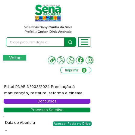
Vice
Elvis Dany Cunha da Silva
Prefeito
Gerlen Diniz Andrade
Voltar
Imprimir
Edital PNAB N°003/2024 Premiação à
manutenção, restauro, reforma e cinema
Concursos
Processo Seletivo
Data de Abertura
Acessar Pasta no Drive
-