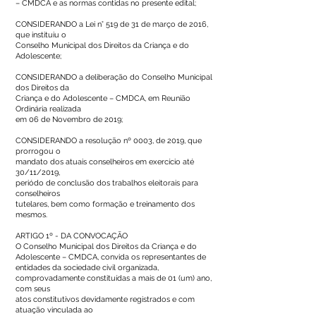
– CMDCA e as normas contidas no presente edital;
CONSIDERANDO a Lei n° 519 de 31 de março de 2016,
que instituiu o
Conselho Municipal dos Direitos da Criança e do
Adolescente;
CONSIDERANDO a deliberação do Conselho Municipal
dos Direitos da
Criança e do Adolescente – CMDCA, em Reunião
Ordinária realizada
em 06 de Novembro de 2019;
CONSIDERANDO a resolução nº 0003, de 2019, que
prorrogou o
mandato dos atuais conselheiros em exercício até
30/11/2019,
periódo de conclusão dos trabalhos eleitorais para
conselheiros
tutelares, bem como formação e treinamento dos
mesmos.
ARTIGO 1º - DA CONVOCAÇÃO
O Conselho Municipal dos Direitos da Criança e do
Adolescente – CMDCA, convida os representantes de
entidades da sociedade civil organizada,
comprovadamente constituídas a mais de 01 (um) ano,
com seus
atos constitutivos devidamente registrados e com
atuação vinculada ao