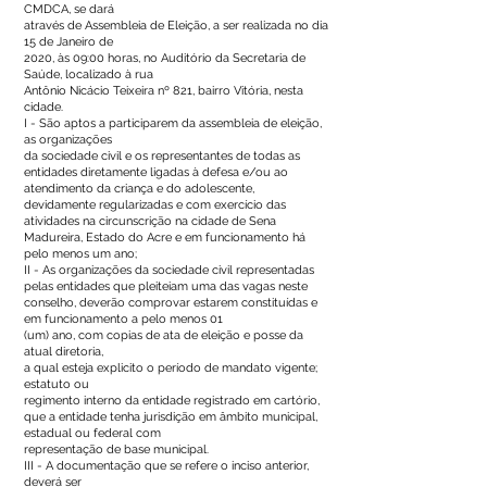
CMDCA, se dará
através de Assembleia de Eleição, a ser realizada no dia
15 de Janeiro de
2020, às 09:00 horas, no Auditório da Secretaria de
Saúde, localizado à rua
Antônio Nicácio Teixeira nº 821, bairro Vitória, nesta
cidade.
I - São aptos a participarem da assembleia de eleição,
as organizações
da sociedade civil e os representantes de todas as
entidades diretamente ligadas à defesa e/ou ao
atendimento da criança e do adolescente,
devidamente regularizadas e com exercício das
atividades na circunscrição na cidade de Sena
Madureira, Estado do Acre e em funcionamento há
pelo menos um ano;
II - As organizações da sociedade civil representadas
pelas entidades que pleiteiam uma das vagas neste
conselho, deverão comprovar estarem constituídas e
em funcionamento a pelo menos 01
(um) ano, com copias de ata de eleição e posse da
atual diretoria,
a qual esteja explicito o período de mandato vigente;
estatuto ou
regimento interno da entidade registrado em cartório,
que a entidade tenha jurisdição em âmbito municipal,
estadual ou federal com
representação de base municipal.
III - A documentação que se refere o inciso anterior,
deverá ser