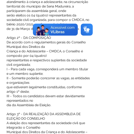
atendimento à criança e adolescente, na circunscrição
territorial do município de Sena Madureira, a
participarem da assembleia geral, onde
serão eleitos os 04 (quatro) representantes da
sociedade civil organizada, para compor o CMDCA, no
biênio 2020/2021, conforme a Lei n° 519
de 31 de Março de 2016 e do regimento interno.
Artigo 2º - DA COMPOSIÇÃO
De acordo com o regulamentos gerais do Conselho
Municipal dos Direitos da
Criança e do Adolescente – CMDCA, o Conselho é
composto por 04 (quatro)
representantes e respectivos suplentes da sociedade
civil organizada;
I - Para cada vaga, corresponderá um membro titular
e um membro suplente;
II - Somente poderão concorrer as vagas, as entidades
e organizações
que estiverem legalmente constituídas, conforme
artigo 1º deste;
III - Todos os candidatos devem estar devidamente
representados no
dia da Assembleia de Eleição.
Artigo 3º - DA REALIZAÇÃO DA ASSEMBLEIA DE
ELEIÇÃO DO CONSELHO
A eleição dos representantes da sociedade civil que
integrarão o Conselho
Municipal dos Direitos da Criança e do Adolescente –