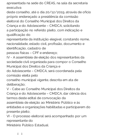
apresentada na sede do CREAS, na sala da secretaria
executiva
deste conselho, até o dia 20/12/2019, através de ofício
próprio endereçado a presidência da comissão
eleitoral do Conselho Municipal dos Direitos da
Criança e do Adolescente – CMDCA, solicitando
a participação no referido pleito, com indicação e
qualificação do
representante da instituição elegível, constando nome,
nacionalidade, estado civil, profissão, documento e
identificação, cadastro de
pessoas físicas – CPF e endereço;
IV - A assembleia de eleição dos representantes da
sociedade civil organizada para compor o Conselho
Municipal dos Direitos da Criança e
do Adolescente – CMDCA, será coordenada pela
comissão eleita pelo
conselho municipal vigente, descrita em ata de
deliberação;
V - Cabe ao Conselho Municipal dos Direitos da
Criança e do Adolescente – CMDCA, dar ciência dos
termos deste edital de convocação da
assembleia de eleição ao Ministério Público e às
entidades e organizações habilitadas e participarem do
presente pleito;
VI - O processo eleitoral será acompanhado por um
representante do
Ministério Público Estadual.
[.....]