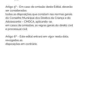
Artigo 5º - Em caso de omissão deste Edital, deverão
ser consideradas
todas as disposições que constam nas normas gerais
do Conselho Municipal dos Direitos da Criança e do
Adolescente – CMDCA, aplicando-se,
em casos de omissões, as regras gerais do direito civil
e processual civil;
Artigo 6º - Este edital entrará em vigor nesta data,
revogadas as
disposições em contrário.
Sena Madureira, Estado do Acre, 28 de Novembro.
Alysson Lincoln Contato Garcia
Presidente do CMDCA
Este texto não substitui o publicado no Diário Oficial, mas
facilita a pesquisa para localizar a publicação oficial.
Número do Diário:
12691
Página da Publicação: