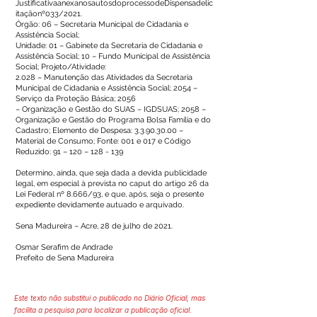
JustificativaanexanosautosdoprocessodeDispensadelic
itaçãonº033/2021.
Órgão: 06 – Secretaria Municipal de Cidadania e
Assistência Social;
Unidade: 01 – Gabinete da Secretaria de Cidadania e
Assistência Social; 10 – Fundo Municipal de Assistência
Social; Projeto/Atividade:
2.028 – Manutenção das Atividades da Secretaria
Municipal de Cidadania e Assistência Social; 2054 –
Serviço da Proteção Básica; 2056
– Organização e Gestão do SUAS – IGDSUAS; 2058 –
Organização e Gestão do Programa Bolsa Família e do
Cadastro; Elemento de Despesa:
3.3.90.30.00
–
Material de Consumo; Fonte: 001 e 017 e Código
Reduzido: 91 – 120 – 128 - 139
Determino, ainda, que seja dada a devida publicidade
legal, em especial à prevista no caput do artigo 26 da
Lei Federal nº 8.666/93, e que, após, seja o presente
expediente devidamente autuado e arquivado.
Sena Madureira – Acre, 28 de julho de 2021.
Osmar Serafim de Andrade
Prefeito de Sena Madureira
Este texto não substitui o publicado no Diário Oficial, mas
facilita a pesquisa para localizar a publicação oficial.