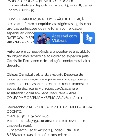
PARECER JURÍDICO prevê a DISPENSA em
conformidade ao disposto no artigo 24, inciso II, da Lei
Federal 8.666/93,
CONSIDERANDO que A COMISSÃO DE LICITAÇÃO
atesta que foram cumpridas as exigências legais, e no
uso das atribuições que me foram conferidas, em
especial ao disposto no artigo 24 da Lei de Licitações,
RATIFICO a DISPENSA DE LICITAÇÃO do
PROCEDIMENTO Nº 033/2021.
Autorizo em consequência, a proceder-se à aquisição
do objeto nos termos da adjudicação expedida pela
Comissão Permanente de Licitação, conforme abaixo
descrito:
Objeto: Constitui objeto da presente Dispensa de
Licitação a aquisição de equipamentos de proteção
individual - EPI, visando atender as necessidades das
ações da Secretaria Municipal de Cidadania e
Assistência Social em Sena Madureira – Acre.
CONFORME OF/PMSM/SEMCIAS/Nº430/2021.
Favorecido: V. M. S. SOUZA IMP. E EXP. EIRELI – ULTRA
ODONTO.
CNPJ:
38.461.219
/0001-60.
Valor Total: R$17.350,00 (dezessete mil trezentos e
cinquenta reais).
Fundamento Legal: Artigo 24, Inciso II, da Lei nº
8.666/93 e suas alterações posteriores.