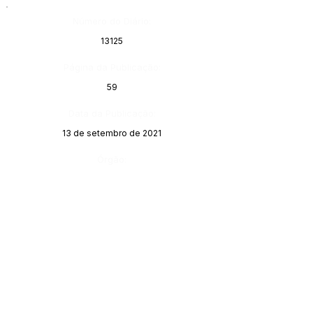
Número do Diário:
13125
Página da Publicação:
59
Data da Publicação:
13 de setembro de 2021
Órgão:
Sec. Assistência Social