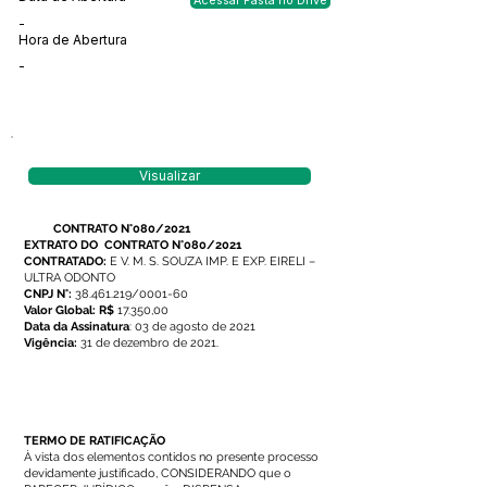
Acessar Pasta no Drive
-
Hora de Abertura
-
Visualizar
CONTRATO N°080/2021
EXTRATO DO
CONTRATO N°080/2021
CONTRATADO:
E V. M. S. SOUZA IMP. E EXP. EIRELI –
ULTRA ODONTO
CNPJ N°:
38.461.219
/0001-60
Valor Global: R$
17.350,00
Data da Assinatura
: 03 de agosto de 2021
Vigência:
31 de dezembro de 2021.
TERMO DE RATIFICAÇÃO
À vista dos elementos contidos no presente processo
devidamente justificado, CONSIDERANDO que o