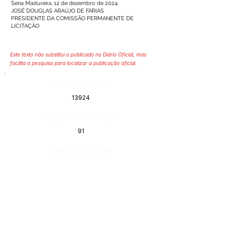
Sena Madureira, 12 de dezembro de 2024.
JOSÉ DOUGLAS ARAÚJO DE FARIAS
PRESIDENTE DA COMISSÃO PERMANENTE DE
LICITAÇÃO
Este texto não substitui o publicado no Diário Oficial, mas
facilita a pesquisa para localizar a publicação oficial.
Número do Diário:
13924
Página da Publicação:
91
Data da Publicação:
13 de dezembro de 2024
Órgão:
Sec. Educação