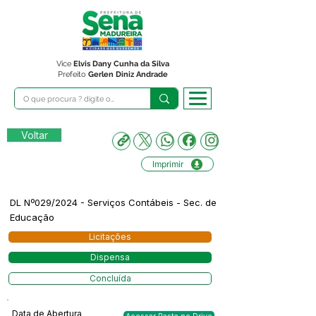
Vice
Elvis Dany Cunha da Silva
Prefeito
Gerlen Diniz Andrade
Voltar
Imprimir
DL Nº029/2024 - Serviços Contábeis - Sec. de
Educação
Licitações
Dispensa
Concluída
Data de Abertura