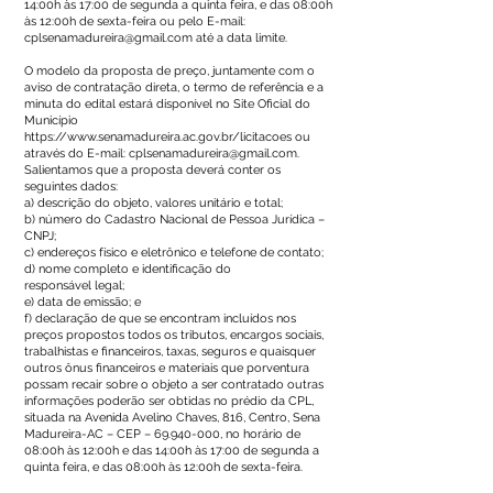
14:00h às 17:00 de segunda a quinta feira, e das 08:00h
às 12:00h de sexta-feira ou pelo E-mail:
cplsenamadureira@gmail.com
até a data limite.
O modelo da proposta de preço, juntamente com o
aviso de contratação direta, o termo de referência e a
minuta do edital estará disponível no Site Oficial do
Município
https://www.senamadureira.ac.gov.br/licitacoes
ou
através do E-mail:
cplsenamadureira@gmail.com
.
Salientamos que a proposta deverá conter os
seguintes dados:
a) descrição do objeto, valores unitário e total;
b) número do Cadastro Nacional de Pessoa Jurídica –
CNPJ;
c) endereços físico e eletrônico e telefone de contato;
d) nome completo e identificação do
responsável legal;
e) data de emissão; e
f) declaração de que se encontram incluídos nos
preços propostos todos os tributos, encargos sociais,
trabalhistas e financeiros, taxas, seguros e quaisquer
outros ônus financeiros e materiais que porventura
possam recair sobre o objeto a ser contratado outras
informações poderão ser obtidas no prédio da CPL,
situada na Avenida Avelino Chaves, 816, Centro, Sena
Madureira-AC – CEP –
69.940-000
, no horário de
08:00h às 12:00h e das 14:00h às 17:00 de segunda a
quinta feira, e das 08:00h às 12:00h de sexta-feira.