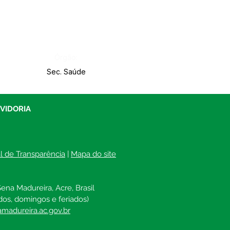
Órgão:
Sec. Saúde
UVIDORIA
al de Transparência
 | 
Mapa do site
ena Madureira, Acre, Brasil
dos, domingos e feriados)
madureira.ac.gov.br