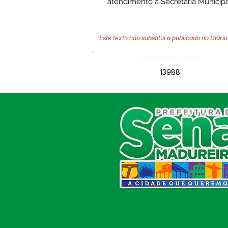
atendimento a Secretaria Municip
Este texto não substitui o publicado no Diário 
Número do Diário:
13988
SERVIÇO DE ATENDIMENTO AO
CIDADÃO (SIC) E OUVIDORIA
Prefeitura de Sena Madureira
CNPJ 04.513.362/0001-37
Av. Avelino Chaves, n° 720, 69940-
000
Sena Madureira, Acre, Brasil
E-mail:
prefeitura.senamadureira@gmail.com
Fone: (68)
3612-2424