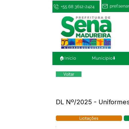
pref.sen
+55 68 3612-2424
🏠Início
Município⬇️
Voltar
DL Nº/2025 - Uniformes 
Licitações