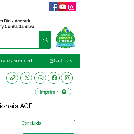
en Diniz Andrade
ny Cunha da Silva
Transparência⬇️
📰Notícias
Imprimir
sionais ACE
Concluída