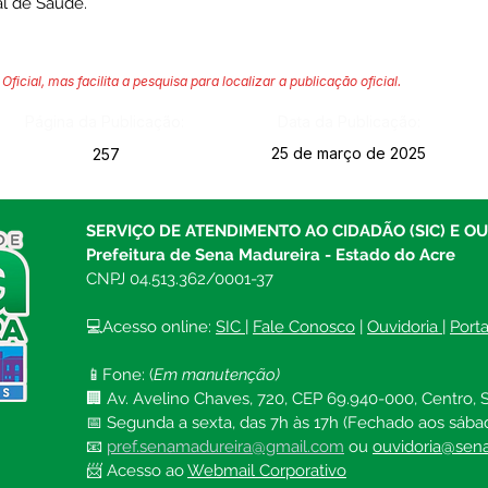
al de Saúde.
Oficial, mas facilita a pesquisa para localizar a publicação oficial.
Página da Publicação:
Data da Publicação:
25 de março de 2025
257
SERVIÇO DE ATENDIMENTO AO CIDADÃO (SIC) E O
Prefeitura de Sena Madureira - Estado do Acre
CNPJ 04.513.362/0001-37
💻Acesso online: 
SIC 
| 
Fale Conosco
 | 
Ouvidoria
| 
Port
📱Fone: (
Em manutenção)
🏢 Av. Avelino Chaves, 720, CEP 69.940-000, Centro, S
📅 Segunda a sexta, das 7h às 17h (Fechado aos sába
📧 
pref.senamadureira@gmail.com
ou 
ouvidoria@sena
📨 Acesso ao 
Webmail Corporativo