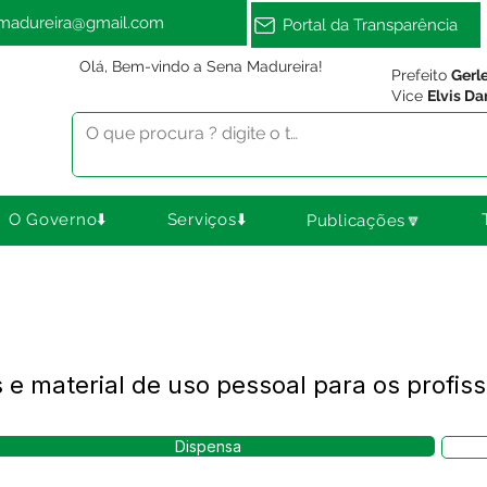
amadureira@gmail.com
Portal da Transparência
Olá, Bem-vindo a Sena Madureira!
Prefeito
Gerl
Vice
Elvis Da
O Governo⬇️
Serviços⬇️
Publicações🔽
e material de uso pessoal para os profis
Dispensa